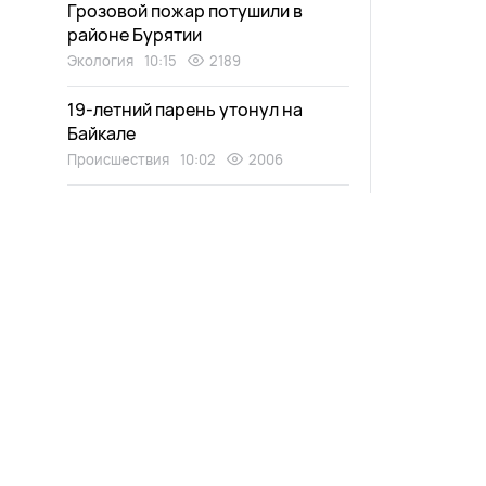
Грозовой пожар потушили в
районе Бурятии
Экология
10:15
2189
19-летний парень утонул на
Байкале
Происшествия
10:02
2006
Крупного медведя заметили
недалеко от населенного пункта
на севере Бурятии
Экология
09:48
2037
Три человека отравились
угарным газом на пожаре в Улан-
Удэ
Происшествия
09:33
2002
Новости
Афиша
Блага цивилизации временно
Выпуски
Зурхай
отключили в Улан-Удэ