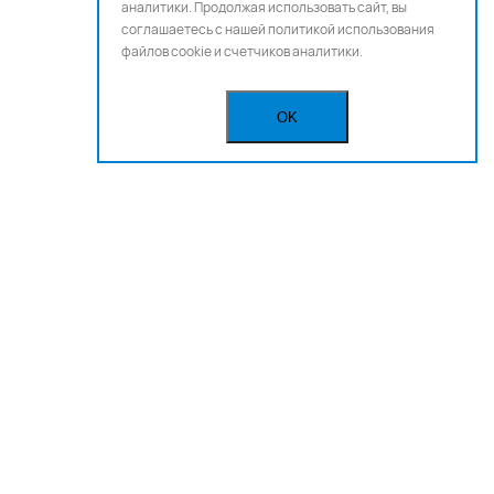
аналитики. Продолжая использовать сайт, вы
соглашаетесь с нашей
политикой использования
файлов cookie и счетчиков аналитики.
OK
Бегущая строка
Реклама