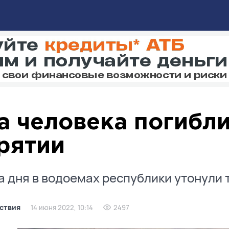
а человека погибли
рятии
а дня в водоемах республики утонули 
ствия
14 июня 2022, 10:14
2497