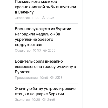
Полмиллиона мальков
краснокнижной рыбы выпустили
в Селенгу
Экология
11:20
2046
Военнослужащего из Бурятии
наградили медалью «За
укрепление боевого
содружества»
Общество
10:53
2755
Водитель сбила внезапно
вышедшего на трассу мужчину в
Бурятии
Происшествия
10:40
2378
Эпичную битву устроили редкие
птицы в нацпарке Бурятии
Экология
10:28
2446