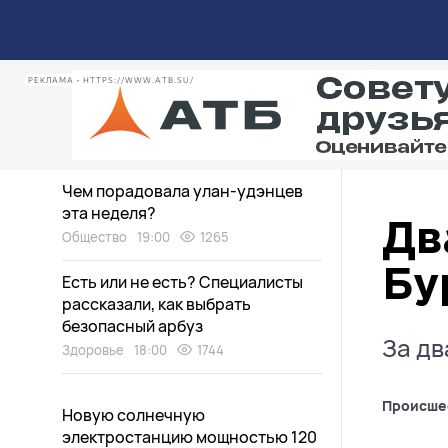
Медведи в Бурятии пугают
дачников
Экология
20:30
1840
РЕКЛАМА • HTTPS://WWW.ATB.SU/
Дети нашли «аквапарк» в
заброшенном доме в Улан-Удэ
Общество
19:15
1470
Чем порадовала улан-удэнцев
эта неделя?
Дв
Общество
19:00
1265
Бу
Есть или не есть? Специалисты
рассказали, как выбрать
безопасный арбуз
За дв
Здоровье
18:00
1744
Происше
Новую солнечную
электростанцию мощностью 120