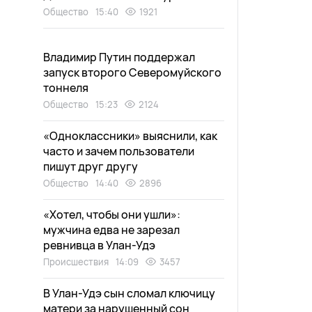
Общество
15:40
1921
Владимир Путин поддержал
запуск второго Северомуйского
тоннеля
Общество
15:23
2124
«Одноклассники» выяснили, как
часто и зачем пользователи
пишут друг другу
Общество
14:40
2896
«Хотел, чтобы они ушли»:
мужчина едва не зарезал
ревнивца в Улан-Удэ
Происшествия
14:09
3457
В Улан-Удэ сын сломал ключицу
матери за нарушенный сон