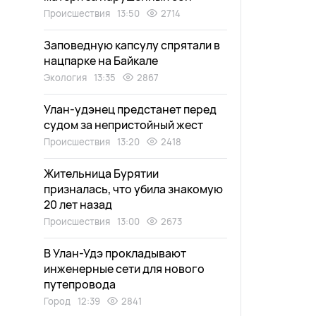
Происшествия
13:50
2714
Заповедную капсулу спрятали в
нацпарке на Байкале
Экология
13:35
2867
Улан-удэнец предстанет перед
судом за непристойный жест
Происшествия
13:20
2418
Жительница Бурятии
призналась, что убила знакомую
20 лет назад
Происшествия
13:00
2673
В Улан-Удэ прокладывают
инженерные сети для нового
путепровода
Город
12:39
2841