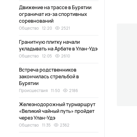
Движение на трассе в Бурятии
ограничат из-за спортивных
соревнований
Общество
12:20
2521
Гранитную плитку начали
укладывать на Арбате в Улан-Удэ
Общество
12:05
2610
Встреча родственников
закончилась стрельбой в
Бурятии
Происшествия
11:50
2186
Железнодорожный турмаршрут
«Великий чайный путь» пройдет
через Улан-Удэ
Общество
11:35
2362