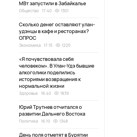
МВт запустили в Забайкалье
Общество
17:40
1301
Сколько денег оставляют улан-
удэнцы в кафе и ресторанах?
ОПРОС
Экономика
17:15
1225
«Я почувствовала себя
человеком». В Улан-Удэ бывшие
алкоголики поделились
историями возвращения к
нормальной жизни
Здоровье
16:40
1839
Юрий Трутнев отчитался о
развитии Дальнего Востока
Политика
16:10
1348
День поля отметят в Бурятии