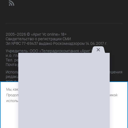
2005–2026 © «Ариг Ус online» 18+
Свидетельство о регистрации СМИ
Эл №ФС 77-69437 выдано Роскомнадзором 14.04.2017 г.
Учредитель: ООО «Телерадиокомпания «Ариг Ус»,
и.о. главного редактора: Маханова О.Б.
Тел. peдakции: +7(3012)21-30-14,
Почта peдakции: editor@arigus.tv
Использование материалов только с письменного разрешения
редакции. При цитировании прямая активная ссылка на
arigus.tv обязательна.
Мы, как и все используем файлы cookie и сервисы аналитики.
Продолжая использовать сайт, вы соглашаетесь с нашей
политикой
использования
файлов cookie и счетчиков аналитики.
OK