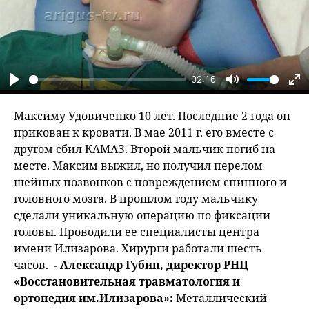
02:16
Play
Mute
En
fu
Максиму Удовиченко 10 лет. Последние 2 года он
прикован к кровати. В мае 2011 г. его вместе с
другом сбил КАМАЗ. Второй мальчик погиб на
месте. Максим выжил, но получил перелом
шейных позвонков с повреждением спинного и
головного мозга. В прошлом году мальчику
сделали уникальную операцию по фиксации
головы. Проводили ее специалисты центра
имени Илизарова. Хирурги работали шесть
часов.
- Александр Губин, директор РНЦ
«Восстановительная травматология и
ортопедия им.Илизарова»:
Металлический