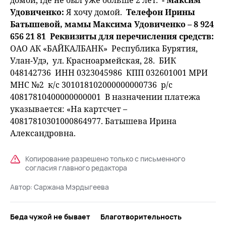
домой, где не был уже больше 2 лет.
- Максим
Удовиченко:
Я хочу домой.
Телефон Ирины
Батышевой, мамы Максима Удовиченко – 8 924
656 21 81
Реквизиты для перечисления средств:
ОАО АК «БАЙКАЛБАНК» Республика Бурятия,
Улан-Удэ, ул. Красноармейская, 28. БИК
048142736 ИНН 0323045986 КПП 032601001 МРИ
МНС №2 к/с 301018102000000000736 р/с
40817810400000000001 В назначении платежа
указывается: «На картсчет –
40817810301000864977. Батышева Ирина
Александровна.
Копирование разрешено только с письменного
согласия главного редактора
Автор:
Саржана Мэрдыгеева
Беда чужой не бывает
Благотворительность