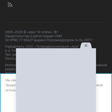
2005–2026 © «Ариг Ус online» 18+
Свидетельство о регистрации СМИ
Эл №ФС 77-69437 выдано Роскомнадзором 14.04.2017 г.
Учредитель: ООО «Телерадиокомпания «Ариг Ус»,
и.о. главного редактора: Маханова О.Б.
Тел. peдakции: +7(3012)21-30-14,
Почта peдakции: editor@arigus.tv
Использование материалов только с письменного разрешения
редакции. При цитировании прямая активная ссылка на
arigus.tv обязательна.
Мы, как и все используем файлы cookie и сервисы аналитики.
Продолжая использовать сайт, вы соглашаетесь с нашей
политикой
использования
файлов cookie и счетчиков аналитики.
OK