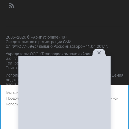
2005–2026 © «Ариг Ус online» 18+
Свидетельство о регистрации СМИ
Эл №ФС 77-69437 выдано Роскомнадзором 14.04.2017 г.
Учредитель: ООО «Телерадиокомпания «Ариг Ус»,
и.о. главного редактора: Маханова О.Б.
Тел. peдakции: +7(3012)21-30-14,
Почта peдakции: editor@arigus.tv
Использование материалов только с письменного разрешения
редакции. При цитировании прямая активная ссылка на
arigus.tv обязательна.
Мы, как и все используем файлы cookie и сервисы аналитики.
Продолжая использовать сайт, вы соглашаетесь с нашей
политикой
использования
файлов cookie и счетчиков аналитики.
OK