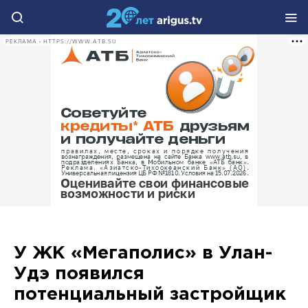
РЕКЛАМА • HTTPS://WWW.ATB.SU
У ЖК «Мегаполис» в Улан-
Удэ появился
потенциальный застройщик