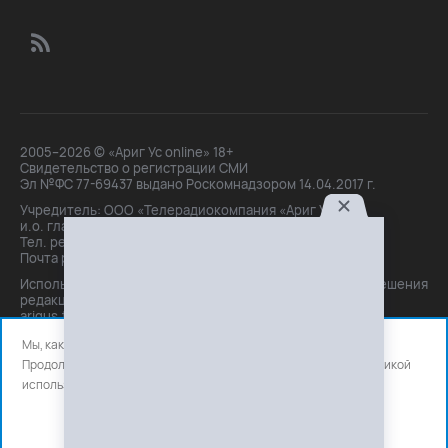
2005–2026 © «Ариг Ус online» 18+
Свидетельство о регистрации СМИ
Эл №ФС 77-69437 выдано Роскомнадзором 14.04.2017 г.
Учредитель: ООО «Телерадиокомпания «Ариг Ус»,
и.о. главного редактора: Маханова О.Б.
Тел. peдakции: +7(3012)21-30-14,
Почта peдakции: editor@arigus.tv
Использование материалов только с письменного разрешения
редакции. При цитировании прямая активная ссылка на
arigus.tv обязательна.
Мы, как и все используем файлы cookie и сервисы аналитики.
Продолжая использовать сайт, вы соглашаетесь с нашей
политикой
использования
файлов cookie и счетчиков аналитики.
OK