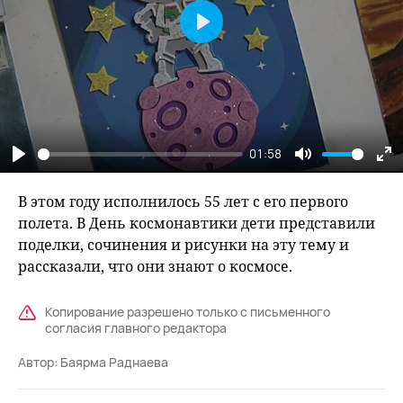
Play
01:58
Play
Mute
En
fu
В этом году исполнилось 55 лет с его первого
полета. В День космонавтики дети представили
поделки, сочинения и рисунки на эту тему и
рассказали, что они знают о космосе.
Копирование разрешено только с письменного
согласия главного редактора
Автор:
Баярма Раднаева