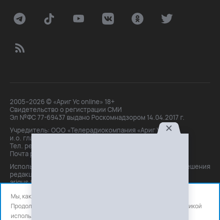
2005–2026 © «Ариг Ус online» 18+
Свидетельство о регистрации СМИ
Эл №ФС 77-69437 выдано Роскомнадзором 14.04.2017 г.
Учредитель: ООО «Телерадиокомпания «Ариг Ус»,
и.о. главного редактора: Маханова О.Б.
Тел. peдakции: +7(3012)21-30-14,
Почта peдakции: editor@arigus.tv
Использование материалов только с письменного разрешения
редакции. При цитировании прямая активная ссылка на
arigus.tv обязательна.
Мы, как и все используем файлы cookie и сервисы аналитики.
Продолжая использовать сайт, вы соглашаетесь с нашей
политикой
использования
файлов cookie и счетчиков аналитики.