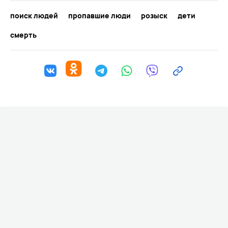
поиск людей
пропавшие люди
розыск
дети
смерть