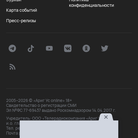
конфиденциальности
Карта событий
Пресс-релизы
2005–2026 © «Ариг Ус online» 18+
Свидетельство о регистрации СМИ
Эл №ФС 77-69437 выдано Роскомнадзором 14.04.2017 г.
Учредитель: ООО «Телерадиокомпания «Ариг Ус»,
и.о. главного редактора: Маханова О.Б.
Тел. peдakции: +7(3012)21-30-14,
Почта peдakции: editor@arigus.tv