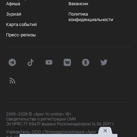
Афиша
Вакансии
Зурхай
Политика
конфиденциальности
Карта событий
Пресс-релизы
2005–2026 © «Ариг Ус online» 18+
Свидетельство о регистрации СМИ
Эл №ФС 77-69437 выдано Роскомнадзором 14.04.2017 г.
Учредитель: ООО «Телерадиокомпания «Ариг Ус»,
и.о. главного редактора: Маханова О.Б.