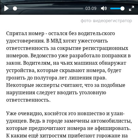
03:09
Play
Mute
En
фото: видеорегистратор
fu
Спрятал номер - остался без водительского
удостоверения. В МВД хотят ужесточить
ответственность за сокрытие регистрационных
номеров. Ведомство уже разработало поправки в
закон. Водителям, на чьих машинах обнаружат
устройства, которые скрывают номера, будет
грозить до полутора лет лишения прав.
Некоторые эксперты считают, что за подобные
нарушения следует вводить уголовную
ответственность.
Уже очевидно, коснётся это новшество и улан-
удэнцев. Ведь в городе замечены автомобилисты,
которые предпочитают номера не афишировать.
К каким ещё хитростям прибегают горожане на