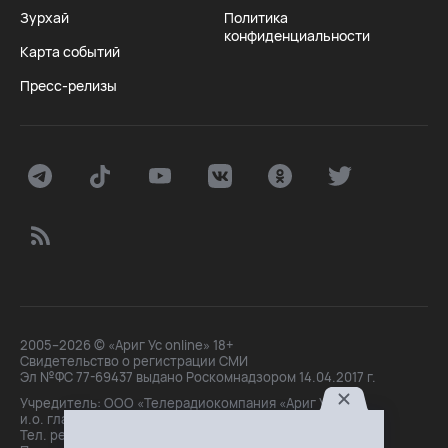
Зурхай
Политика
конфиденциальности
Карта событий
Пресс-релизы
2005–2026 © «Ариг Ус online» 18+
Свидетельство о регистрации СМИ
Эл №ФС 77-69437 выдано Роскомнадзором 14.04.2017 г.
Учредитель: ООО «Телерадиокомпания «Ариг Ус»,
и.о. главного редактора: Маханова О.Б.
Тел. peдakции: +7(3012)21-30-14,