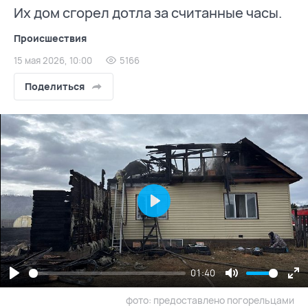
Их дом сгорел дотла за считанные часы.
Происшествия
15 мая 2026, 10:00
5166
Поделиться
Play
01:40
Play
Mute
En
фото: предоставлено погорельцами
fu