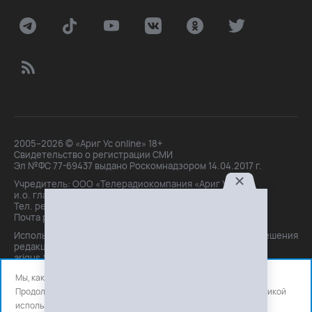
2005–2026 © «Ариг Ус online» 18+
Свидетельство о регистрации СМИ
Эл №ФС 77-69437 выдано Роскомнадзором 14.04.2017 г.
Учредитель: ООО «Телерадиокомпания «Ариг Ус»,
и.о. главного редактора: Маханова О.Б.
Тел. peдakции: +7(3012)21-30-14,
Почта peдakции: editor@arigus.tv
Использование материалов только с письменного разрешения
редакции. При цитировании прямая активная ссылка на
arigus.tv обязательна.
Мы, как и все используем файлы cookie и сервисы аналитики.
Продолжая использовать сайт, вы соглашаетесь с нашей
политикой
использования
файлов cookie и счетчиков аналитики.