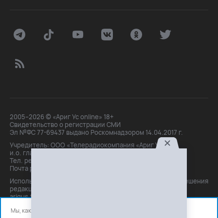
2005–2026 © «Ариг Ус online» 18+
Свидетельство о регистрации СМИ
Эл №ФС 77-69437 выдано Роскомнадзором 14.04.2017 г.
Учредитель: ООО «Телерадиокомпания «Ариг Ус»,
и.о. главного редактора: Маханова О.Б.
Тел. peдakции: +7(3012)21-30-14,
Почта peдakции: editor@arigus.tv
Использование материалов только с письменного разрешения
редакции. При цитировании прямая активная ссылка на
arigus.tv обязательна.
Мы, как и все используем файлы cookie и сервисы аналитики.