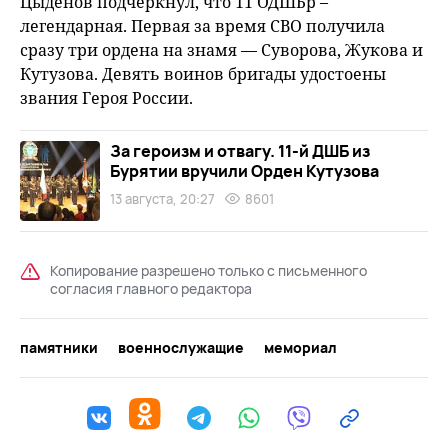
Цыденов подчеркнул, что 11 ОДШБр –
легендарная. Первая за время СВО получила
сразу три ордена на знамя — Суворова, Жукова и
Кутузова. Девять воинов бригады удостоены
звания Героя России.
За героизм и отвагу. 11-й ДШБ из
Бурятии вручили Орден Кутузова
13 августа, 20:27
8601
Копирование разрешено только с письменного
согласия главного редактора
памятники
военнослужащие
мемориал