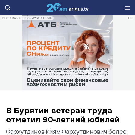
РЕКЛАМА • HTTPS://WWW.ATB.SU/
В Бурятии ветеран труда
отметил 90-летний юбилей
Фархутдинов Киям Фархутдинович более