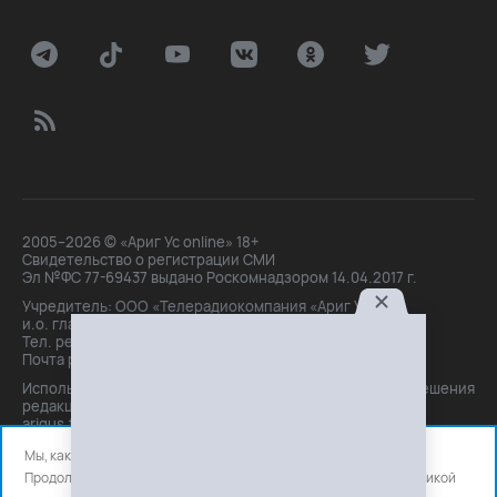
2005–2026 © «Ариг Ус online» 18+
Свидетельство о регистрации СМИ
Эл №ФС 77-69437 выдано Роскомнадзором 14.04.2017 г.
Учредитель: ООО «Телерадиокомпания «Ариг Ус»,
и.о. главного редактора: Маханова О.Б.
Тел. peдakции: +7(3012)21-30-14,
Почта peдakции: editor@arigus.tv
Использование материалов только с письменного разрешения
редакции. При цитировании прямая активная ссылка на
arigus.tv обязательна.
Мы, как и все используем файлы cookie и сервисы аналитики.
Продолжая использовать сайт, вы соглашаетесь с нашей
политикой