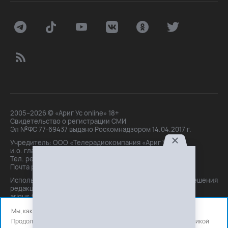
2005–2026 © «Ариг Ус online» 18+
Свидетельство о регистрации СМИ
Эл №ФС 77-69437 выдано Роскомнадзором 14.04.2017 г.
Учредитель: ООО «Телерадиокомпания «Ариг Ус»,
и.о. главного редактора: Маханова О.Б.
Тел. peдakции: +7(3012)21-30-14,
Почта peдakции: editor@arigus.tv
Использование материалов только с письменного разрешения
редакции. При цитировании прямая активная ссылка на
arigus.tv обязательна.
Мы, как и все используем файлы cookie и сервисы аналитики.
Продолжая использовать сайт, вы соглашаетесь с нашей
политикой