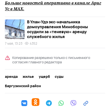
Больше новостей оперативно в канале Ариг
Ус в
MAХ
.
В Улан-Удэ экс-начальника
домоуправления Минобороны
осудили за «теневую» аренду
служебного жилья
7 мая, 13:23
4352
Копирование разрешено только с письменного
согласия главного редактора
аренда
жилье
ущерб
суды
Баргузинский район