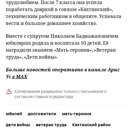
трудолюбием. После 7 класса она успела
поработать дояркой в совхозе «Кяхтинский»,
техническим работником в общепите. Успевала
вести и большое домашнее хозяйство.
Вместе с супругом Николаем Бадмажаповичем
юбилярша родила и воспитала 10 детей. Её
наградили званием «Мать-героиня», «Ветеран
труда», «Дети войны».
Больше новостей оперативно в канале Ариг
Ус
в MAХ
Копирование разрешено только с письменного
согласия главного редактора
юбилей
долгожители
мать-героиня
дети войны
ветеран труда
Кяхтинский район