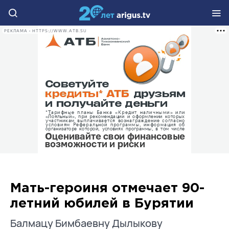
РЕКЛАМА • HTTPS://WWW.ATB.SU
Мать-героиня отмечает 90-
летний юбилей в Бурятии
Балмацу Бимбаевну Дылыкову