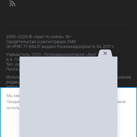
2005–2026 © «Ариг Ус online» 18+
Свидетельство о регистрации СМИ
Эл №ФС 77-69437 выдано Роскомнадзором 14.04.2017 г.
Учредитель: ООО «Телерадиокомпания «Ариг Ус»,
и.о. главного редактора: Маханова О.Б.
Тел. peдakции: +7(3012)21-30-14,
Почта peдakции: editor@arigus.tv
Использование материалов только с письменного разрешения
редакции. При цитировании прямая активная ссылка на
arigus.tv обязательна.
Мы, как и все используем файлы cookie и сервисы аналитики.
Продолжая использовать сайт, вы соглашаетесь с нашей
политикой
использования
файлов cookie и счетчиков аналитики.
OK