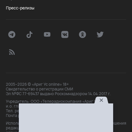
Пресс-релизы
2005–2026 © «Ариг Ус online» 18+
Свидетельство о регистрации СМИ
Эл №ФС 77-69437 выдано Роскомнадзором 14.04.2017 г.
Учредитель: ООО «Телерадиокомпания «Ариг Ус»,
и.о. главного редактора: Маханова О.Б.
Тел. peдakции: +7(3012)21-30-14,
Почта peдakции: editor@arigus.tv
Использование материалов только с письменного разрешения
редакции. При цитировании прямая активная ссылка на