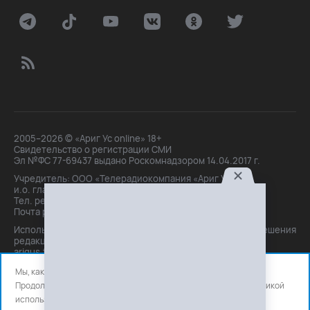
2005–2026 © «Ариг Ус online» 18+
Свидетельство о регистрации СМИ
Эл №ФС 77-69437 выдано Роскомнадзором 14.04.2017 г.
Учредитель: ООО «Телерадиокомпания «Ариг Ус»,
и.о. главного редактора: Маханова О.Б.
Тел. peдakции: +7(3012)21-30-14,
Почта peдakции: editor@arigus.tv
Использование материалов только с письменного разрешения
редакции. При цитировании прямая активная ссылка на
arigus.tv обязательна.
Мы, как и все используем файлы cookie и сервисы аналитики.
Продолжая использовать сайт, вы соглашаетесь с нашей
политикой
использования
файлов cookie и счетчиков аналитики.