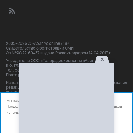
2005–2026 © «Ариг Ус online» 18+
Свидетельство о регистрации СМИ
Эл №ФС 77-69437 выдано Роскомнадзором 14.04.2017 г.
Учредитель: ООО «Телерадиокомпания «Ариг Ус»,
и.о. главного редактора: Маханова О.Б.
Тел. peдakции: +7(3012)21-30-14,
Почта peдakции: editor@arigus.tv
Использование материалов только с письменного разрешения
редакции. При цитировании прямая активная ссылка на
arigus.tv обязательна.
Мы, как и все используем файлы cookie и сервисы аналитики.
Продолжая использовать сайт, вы соглашаетесь с нашей
политикой
использования
файлов cookie и счетчиков аналитики.
OK