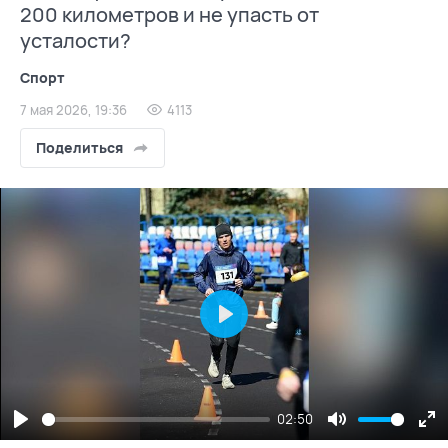
200 километров и не упасть от
усталости?
Спорт
7 мая 2026, 19:36
4113
Поделиться
Play
02:50
Play
Mute
En