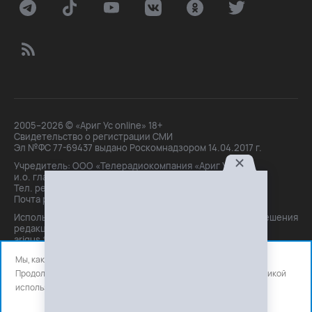
2005–2026 © «Ариг Ус online» 18+
Свидетельство о регистрации СМИ
Эл №ФС 77-69437 выдано Роскомнадзором 14.04.2017 г.
Учредитель: ООО «Телерадиокомпания «Ариг Ус»,
и.о. главного редактора: Маханова О.Б.
Тел. peдakции: +7(3012)21-30-14,
Почта peдakции: editor@arigus.tv
Использование материалов только с письменного разрешения
редакции. При цитировании прямая активная ссылка на
arigus.tv обязательна.
Мы, как и все используем файлы cookie и сервисы аналитики.
Продолжая использовать сайт, вы соглашаетесь с нашей
политикой
использования
файлов cookie и счетчиков аналитики.