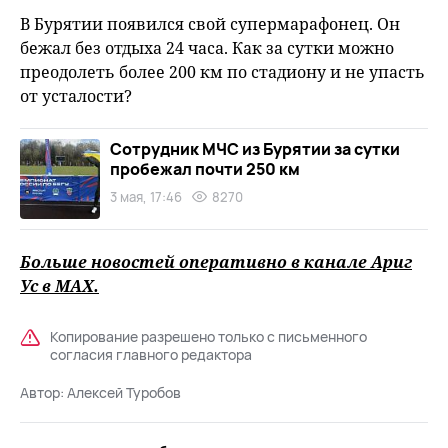
fu
В Бурятии появился свой супермарафонец. Он
бежал без отдыха 24 часа. Как за сутки можно
преодолеть более 200 км по стадиону и не упасть
от усталости?
Сотрудник МЧС из Бурятии за сутки
пробежал почти 250 км
3 мая, 17:46
8270
Больше новостей оперативно в канале Ариг
Ус в
MAХ
.
Копирование разрешено только с письменного
согласия главного редактора
Автор:
Алексей Туробов