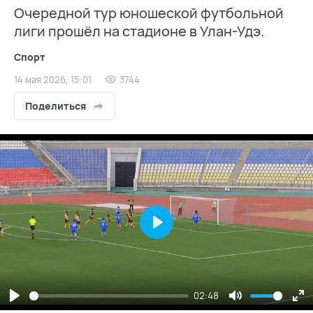
Очередной тур юношеской футбольной
лиги прошёл на стадионе в Улан-Удэ.
Спорт
14 мая 2026, 15:01
3744
Поделиться
Play
02:48
Play
Mute
En