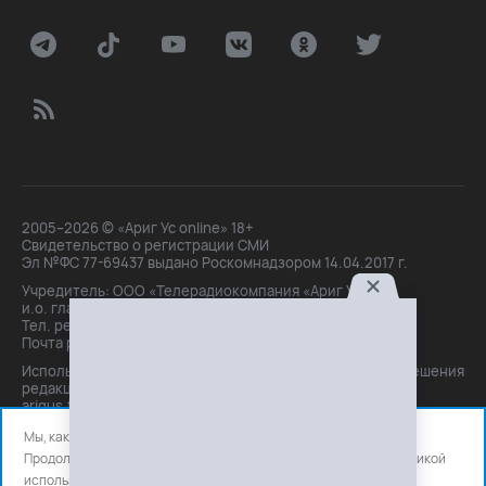
2005–2026 © «Ариг Ус online» 18+
Свидетельство о регистрации СМИ
Эл №ФС 77-69437 выдано Роскомнадзором 14.04.2017 г.
Учредитель: ООО «Телерадиокомпания «Ариг Ус»,
и.о. главного редактора: Маханова О.Б.
Тел. peдakции: +7(3012)21-30-14,
Почта peдakции: editor@arigus.tv
Использование материалов только с письменного разрешения
редакции. При цитировании прямая активная ссылка на
arigus.tv обязательна.
Мы, как и все используем файлы cookie и сервисы аналитики.
Продолжая использовать сайт, вы соглашаетесь с нашей
политикой
использования
файлов cookie и счетчиков аналитики.