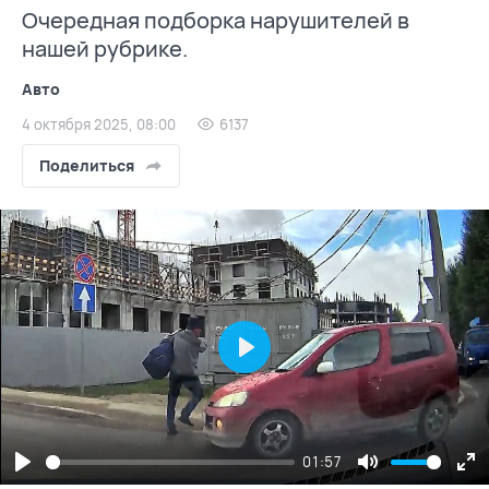
Очередная подборка нарушителей в
нашей рубрике.
Авто
4 октября 2025, 08:00
6137
Поделиться
Play
01:57
Play
Mute
En