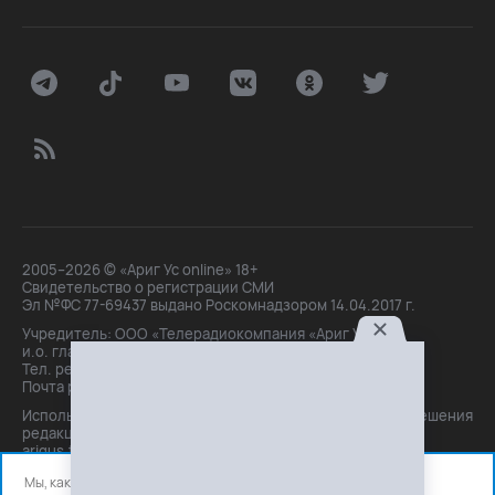
2005–2026 © «Ариг Ус online» 18+
Свидетельство о регистрации СМИ
Эл №ФС 77-69437 выдано Роскомнадзором 14.04.2017 г.
Учредитель: ООО «Телерадиокомпания «Ариг Ус»,
и.о. главного редактора: Маханова О.Б.
Тел. peдakции: +7(3012)21-30-14,
Почта peдakции: editor@arigus.tv
Использование материалов только с письменного разрешения
редакции. При цитировании прямая активная ссылка на
arigus.tv обязательна.
Мы, как и все используем файлы cookie и сервисы аналитики.