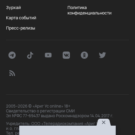
Зурхай
Политика
конфиденциальности
Карта событий
Пресс-релизы
2005–2026 © «Ариг Ус online» 18+
Свидетельство о регистрации СМИ
Эл №ФС 77-69437 выдано Роскомнадзором 14.04.2017 г.
Учредитель: ООО «Телерадиокомпания «Ариг Ус»,
и.о. главного редактора: Маханова О.Б.
Тел. peдakции: +7(3012)21-30-14,