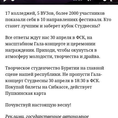
Play
Mute
En
fu
17 колледжей, 5 ВУЗов, более 2000 участников
показали себя в 10 направлениях фестиваля. Кто
станет лучшим и заберет кубок Студвесны?
Все ответы ждут нас 30 апреля в ФСК, на
масштабном Гала-концерте и церемонии
награждения. Приходи, чтобы окунуться в
атмосферу молодости, творчества и драйва.
Творческое студенчество Бурятии на главной
сцене нашей республики. Не пропусти Гала-
концерт Студвесны 30 апреля в 18:30 в ФСК.
Покупай билеты на Сибкассе, действует
Пушкинская карта
Почувствуй настоящую весну!
Реклама, государственное автономное