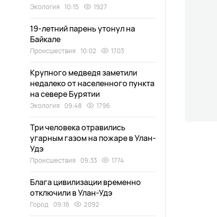
Экология
10:15
1927
19-летний парень утонул на
Байкале
Происшествия
10:02
1703
Крупного медведя заметили
недалеко от населенного пункта
на севере Бурятии
Экология
09:48
1796
Три человека отравились
угарным газом на пожаре в Улан-
Удэ
Происшествия
09:33
1774
Блага цивилизации временно
отключили в Улан-Удэ
Город
09:16
2092