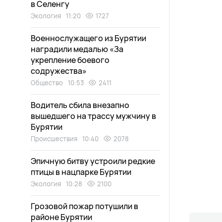
в Селенгу
Экология
11:20
1727
Военнослужащего из Бурятии
наградили медалью «За
укрепление боевого
содружества»
Общество
10:53
2411
Водитель сбила внезапно
вышедшего на трассу мужчину в
Бурятии
Происшествия
10:40
2078
Эпичную битву устроили редкие
птицы в нацпарке Бурятии
Экология
10:28
2100
Грозовой пожар потушили в
районе Бурятии