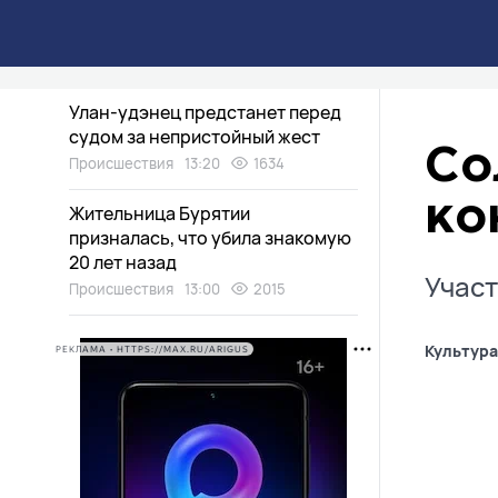
Заповедную капсулу спрятали в
нацпарке на Байкале
Экология
13:35
1814
Улан-удэнец предстанет перед
судом за непристойный жест
Со
Происшествия
13:20
1634
ко
Жительница Бурятии
призналась, что убила знакомую
20 лет назад
Участ
Происшествия
13:00
2015
Культура
РЕКЛАМА • HTTPS://MAX.RU/ARIGUS