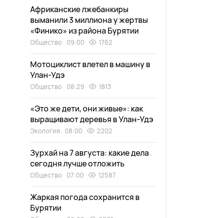
Африканские лжебанкиры
выманили 3 миллиона у жертвы
«Финико» из района Бурятии
Общество
09:00
1762
Мотоциклист влетел в машину в
Улан-Удэ
Общество
08:29
1813
«Это же дети, они живые»: как
выращивают деревья в Улан-Удэ
Экология
08:00
2202
Зурхай на 7 августа: какие дела
сегодня лучше отложить
Общество
07:00
12587
Жаркая погода сохранится в
Бурятии