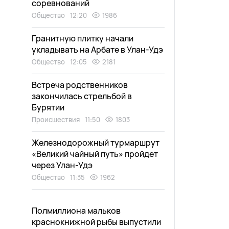
соревнований
Общество
12:20
1986
Гранитную плитку начали
укладывать на Арбате в Улан-Удэ
Общество
12:05
2181
Встреча родственников
закончилась стрельбой в
Бурятии
Происшествия
11:50
1803
Железнодорожный турмаршрут
«Великий чайный путь» пройдет
через Улан-Удэ
Общество
11:35
1962
Полмиллиона мальков
краснокнижной рыбы выпустили