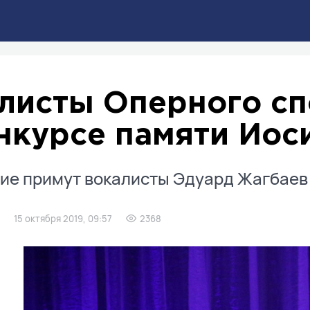
листы Оперного сп
нкурсе памяти Иос
ие примут вокалисты Эдуард Жагбаев
15 октября 2019, 09:57
2368