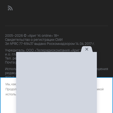
2005–2026 © «Ариг Ус online» 18+
Свидетельство о регистрации СМИ
Эл №ФС 77-69437 выдано Роскомнадзором 14.04.2017 г.
Учредитель: ООО «Телерадиокомпания «Ариг Ус»,
и.о. главного редактора: Маханова О.Б.
Тел. peдakции: +7(3012)21-30-14,
Почта peдakции: editor@arigus.tv
Использование материалов только с письменного разрешения
редакции. При цитировании прямая активная ссылка на
arigus.tv обязательна.
Мы, как и все используем файлы cookie и сервисы аналитики.
Продолжая использовать сайт, вы соглашаетесь с нашей
политикой
использования
файлов cookie и счетчиков аналитики.
OK