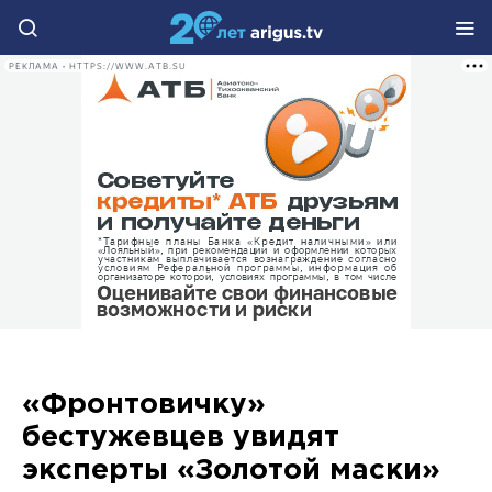
РЕКЛАМА • HTTPS://WWW.ATB.SU
«Фронтовичку»
бестужевцев увидят
эксперты «Золотой маски»