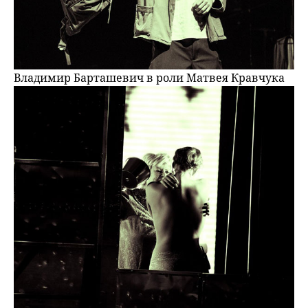
Владимир Барташевич в роли Матвея Кравчука