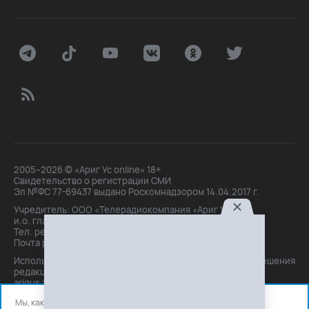
2005–2026 © «Ариг Ус online» 18+
Свидетельство о регистрации СМИ
Эл №ФС 77-69437 выдано Роскомнадзором 14.04.2017 г.
Учредитель: ООО «Телерадиокомпания «Ариг Ус»,
и.о. главного редактора: Маханова О.Б.
Тел. peдakции: +7(3012)21-30-14,
Почта peдakции: editor@arigus.tv
Использование материалов только с письменного разрешения
редакции. При цитировании прямая активная ссылка на
arigus.tv обязательна.
Мы, как и все используем файлы cookie и сервисы аналитики.