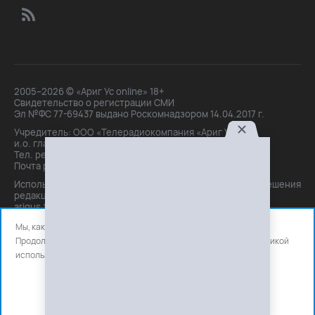
2005–2026 © «Ариг Ус online» 18+
Свидетельство о регистрации СМИ
Эл №ФС 77-69437 выдано Роскомнадзором 14.04.2017 г.
Учредитель: ООО «Телерадиокомпания «Ариг Ус»,
и.о. главного редактора: Маханова О.Б.
Тел. peдakции: +7(3012)21-30-14,
Почта peдakции: editor@arigus.tv
Использование материалов только с письменного разрешения
редакции. При цитировании прямая активная ссылка на
arigus.tv обязательна.
Мы, как и все используем файлы cookie и сервисы аналитики.
Продолжая использовать сайт, вы соглашаетесь с нашей
политикой
использования
файлов cookie и счетчиков аналитики.
OK