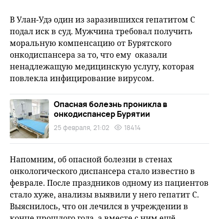
В Улан-Удэ один из заразившихся гепатитом С
подал иск в суд. Мужчина требовал получить
моральную компенсацию от Бурятского
онкодиспансера за то, что ему оказали
ненадлежащую медицинскую услугу, которая
повлекла инфицирование вирусом.
Опасная болезнь проникла в
онкодиспансер Бурятии
25 февраля, 21:02
18414
Напомним, об опасной болезни в стенах
онкологического диспансера стало известно в
феврале. После праздников одному из пациентов
стало хуже, анализы выявили у него гепатит С.
Выяснилось, что он лечился в учреждении в
конце прошлого года, а вместе с ним ещё