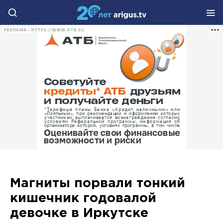
РЕКЛАМА • HTTPS://WWW.ATB.SU
Магниты порвали тонкий
кишечник годовалой
девочке в Иркутске