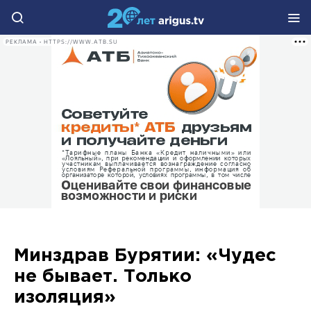
РЕКЛАМА • HTTPS://WWW.ATB.SU
Минздрав Бурятии: «Чудес
не бывает. Только
изоляция»