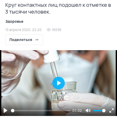
Круг контактных лиц подошел к отметке в
3 тысячи человек.
Здоровье
13 апреля 2020, 22:20
16536
Поделиться
Play
01:32
Play
Mute
En