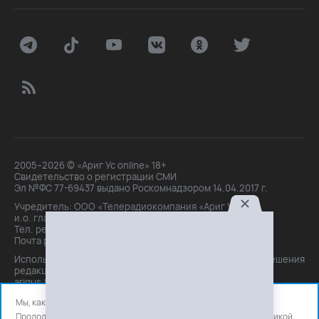
2005–2026 © «Ариг Ус online» 18+
Свидетельство о регистрации СМИ
Эл №ФС 77-69437 выдано Роскомнадзором 14.04.2017 г.
Учредитель: ООО «Телерадиокомпания «Ариг Ус»,
и.о. главного редактора: Маханова О.Б.
Тел. peдakции: +7(3012)21-30-14,
Почта peдakции: editor@arigus.tv
Использование материалов только с письменного разрешения
редакции. При цитировании прямая активная ссылка на
arigus.tv обязательна.
Мы, как и все используем файлы cookie и сервисы аналитики.
Продолжая использовать сайт, вы соглашаетесь с нашей
политикой