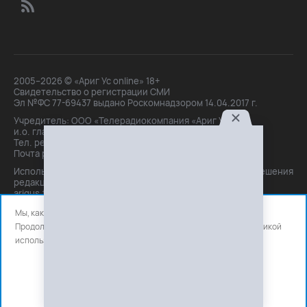
2005–2026 © «Ариг Ус online» 18+
Свидетельство о регистрации СМИ
Эл №ФС 77-69437 выдано Роскомнадзором 14.04.2017 г.
Учредитель: ООО «Телерадиокомпания «Ариг Ус»,
и.о. главного редактора: Маханова О.Б.
Тел. peдakции: +7(3012)21-30-14,
Почта peдakции: editor@arigus.tv
Использование материалов только с письменного разрешения
редакции. При цитировании прямая активная ссылка на
arigus.tv обязательна.
Мы, как и все используем файлы cookie и сервисы аналитики.
Продолжая использовать сайт, вы соглашаетесь с нашей
политикой
использования
файлов cookie и счетчиков аналитики.
OK