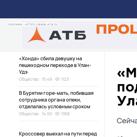
обрушатся на Бурятию
Общество
17:32
675
«Вопрос-Ответ»: пропавшие
РЕКЛАМА • HTTPS://WWW.ATB.SU
автобусы, асфальт на остановке
и лишние овощи
Общество
16:48
1041
«Хонда» сбила девушку на
пешеходном переходе в Улан-
«М
Удэ
Общество
15:49
1123
по
В Бурятии горе-мать, побившая
Ул
сотрудника органа опеки,
отделалась условным сроком
Общество
14:50
1358
Сейча
Кроссовер выехал на пути перед