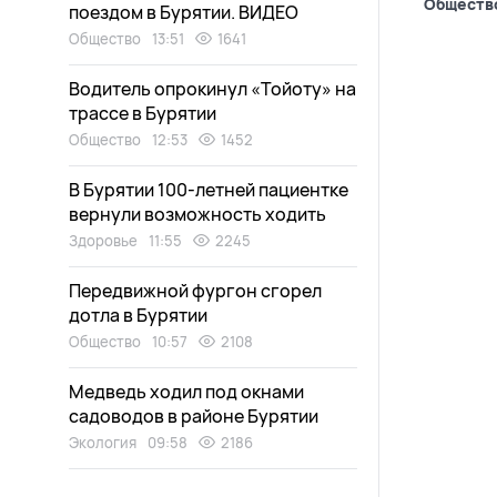
Обществ
поездом в Бурятии. ВИДЕО
Общество
13:51
1641
Водитель опрокинул «Тойоту» на
трассе в Бурятии
Общество
12:53
1452
В Бурятии 100-летней пациентке
вернули возможность ходить
Здоровье
11:55
2245
Передвижной фургон сгорел
дотла в Бурятии
Общество
10:57
2108
Медведь ходил под окнами
садоводов в районе Бурятии
Экология
09:58
2186