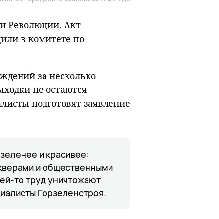
ди Революции. Акт
щили в комитете по
ждений за несколько
ыходки не остаются
алисты подготовят заявление
зеленее и красивее:
скверами и общественными
чей-то труд уничтожают
циалисты Горзеленстроя.