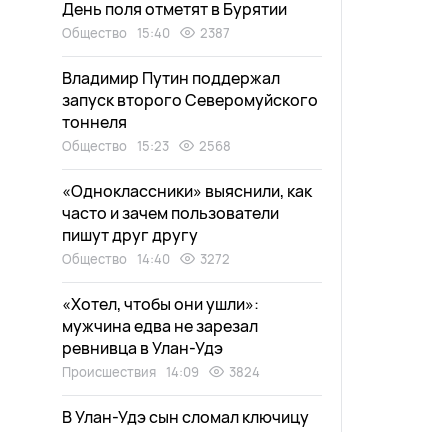
День поля отметят в Бурятии
Общество
15:40
2387
Владимир Путин поддержал
запуск второго Северомуйского
тоннеля
Общество
15:23
2568
«Одноклассники» выяснили, как
часто и зачем пользователи
пишут друг другу
Общество
14:40
3272
«Хотел, чтобы они ушли»:
мужчина едва не зарезал
ревнивца в Улан-Удэ
Происшествия
14:09
3824
В Улан-Удэ сын сломал ключицу
матери за нарушенный сон