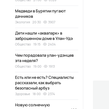
Общество
21:00
6528
Медведи в Бурятии пугают
дачников
Экология
20:30
3907
Дети нашли «аквапарк» в
заброшенном доме в Улан-Удэ
Общество
19:15
2404
Чем порадовала улан-удэнцев
эта неделя?
Общество
19:00
1913
Есть или не есть? Специалисты
рассказали, как выбрать
безопасный арбуз
Здоровье
18:00
2374
Новую солнечную