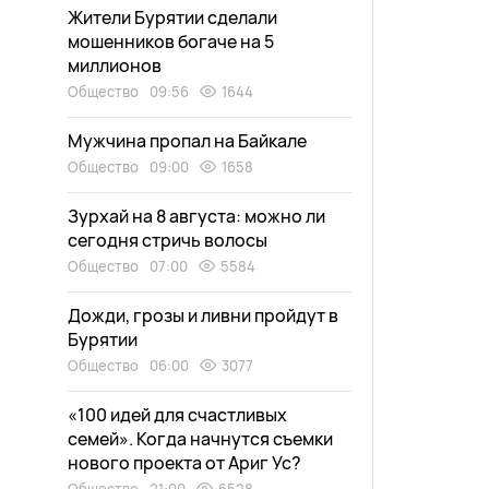
Жители Бурятии сделали
мошенников богаче на 5
миллионов
Общество
09:56
1644
Мужчина пропал на Байкале
Общество
09:00
1658
Зурхай на 8 августа: можно ли
сегодня стричь волосы
Общество
07:00
5584
Дожди, грозы и ливни пройдут в
Бурятии
Общество
06:00
3077
«100 идей для счастливых
семей». Когда начнутся съемки
нового проекта от Ариг Ус?