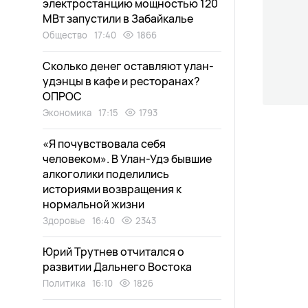
электростанцию мощностью 120
МВт запустили в Забайкалье
Общество
17:40
1866
Сколько денег оставляют улан-
удэнцы в кафе и ресторанах?
ОПРОС
Экономика
17:15
1793
«Я почувствовала себя
человеком». В Улан-Удэ бывшие
алкоголики поделились
историями возвращения к
нормальной жизни
Здоровье
16:40
2343
Юрий Трутнев отчитался о
развитии Дальнего Востока
Политика
16:10
1826