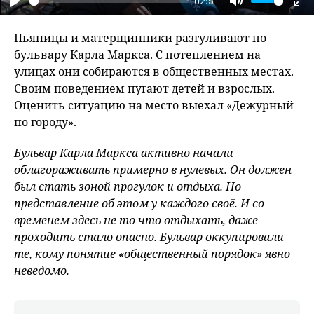
02:51
Play
Mute
En
fu
Пьяницы и матерщинники разгуливают по
бульвару Карла Маркса. С потеплением на
улицах они собираются в общественных местах.
Своим поведением пугают детей и взрослых.
Оценить ситуацию на место выехал «Дежурный
по городу».
Бульвар Карла Маркса активно начали
облагораживать примерно в нулевых. Он должен
был стать зоной прогулок и отдыха. Но
представление об этом у каждого своё. И со
временем здесь не то что отдыхать, даже
проходить стало опасно. Бульвар оккупировали
те, кому понятие «общественный порядок» явно
неведомо.