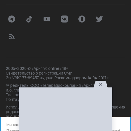
2005–2026 © «Ариг Ус online» 18+
Свидетельство о регистрации СМИ
Эл №ФС 77-69437 выдано Роскомнадзором 14.04.2017 г.
Учредитель: ООО «Телерадиокомпания «Ариг Ус»,
и.о. главного редактора: Маханова О.Б.
Тел. peдakции: +7(3012)21-30-14,
Почта peдakции: editor@arigus.tv
Использование материалов только с письменного разрешения
редакции. При цитировании прямая активная ссылка на
arigus.tv обязательна.
Мы, как и все используем файлы cookie и сервисы аналитики.
Продолжая использовать сайт, вы соглашаетесь с нашей
политикой