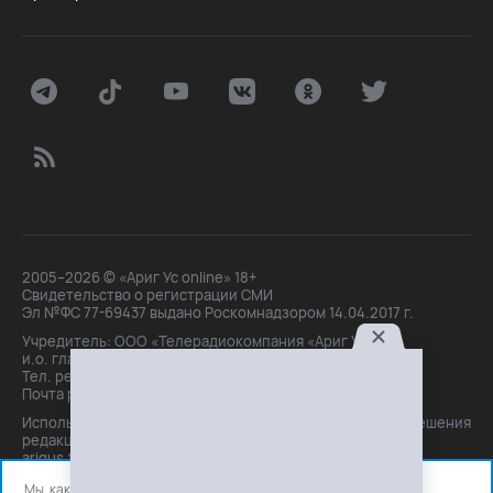
2005–2026 © «Ариг Ус online» 18+
Свидетельство о регистрации СМИ
Эл №ФС 77-69437 выдано Роскомнадзором 14.04.2017 г.
Учредитель: ООО «Телерадиокомпания «Ариг Ус»,
и.о. главного редактора: Маханова О.Б.
Тел. peдakции: +7(3012)21-30-14,
Почта peдakции: editor@arigus.tv
Использование материалов только с письменного разрешения
редакции. При цитировании прямая активная ссылка на
arigus.tv обязательна.
Мы, как и все используем файлы cookie и сервисы аналитики.