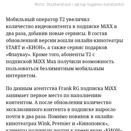
Фото: Shutterstock / автор Yuganov Konstantin.
Мобильный оператор Т2 увеличил
количество видеоконтента в подписке MiXX в
два раза, добавив новые сервисы. В состав
обновленной версии вошли онлайн-кинотеатры
START и «КИОН», а также сервис подарков
«Флаувау». Кроме того, абоненты T2 с
подпиской MiXX Max получили возможность
пользоваться безлимитным мобильным
интернетом.
По данным агентства Frank RG подписка MiXX
занимает первое место по наполнению
контентом. А после обновления количество
эксклюзивного контента в подписке выросло
почти в два раза. Помимо новинок в онлайн-
кинотеатрах Wink, Premier и «Кинопоиск»,
клиенты получили доступ к премьерам «КИОН»