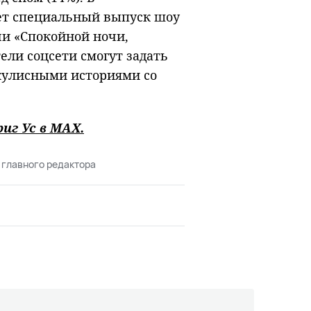
ет специальный выпуск шоу
чи «Спокойной ночи,
ли соцсети смогут задать
акулисными историями со
иг Ус в
MAХ
.
 главного редактора