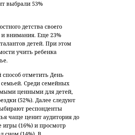
ант выбрали 53%
остного детства своего
 и внимания. Еще 23%
талантов детей. При этом
ости учить ребенка
ье.
способ отметить День
с семьей. Среди семейных
амыми ценными для детей,
ездки (52%). Далее следуют
выбирают респонденты
лья чаще ценит аудитория до
е игры (16%) и просмотр
 сном (14%). В