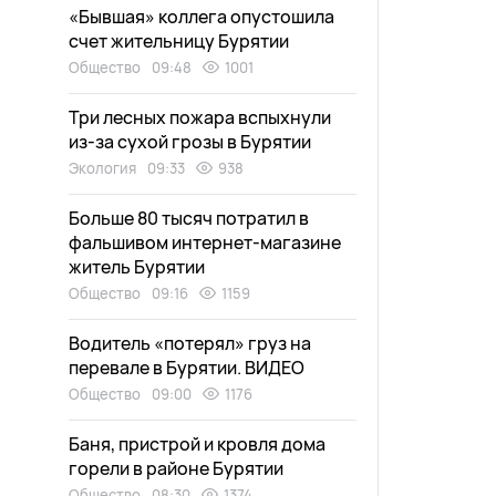
«Бывшая» коллега опустошила
счет жительницу Бурятии
Общество
09:48
1001
Три лесных пожара вспыхнули
из-за сухой грозы в Бурятии
Экология
09:33
938
Больше 80 тысяч потратил в
фальшивом интернет-магазине
житель Бурятии
Общество
09:16
1159
Водитель «потерял» груз на
перевале в Бурятии. ВИДЕО
Общество
09:00
1176
Баня, пристрой и кровля дома
горели в районе Бурятии
Общество
08:30
1374