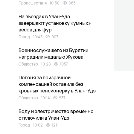
Происшествия
10:58
865
На въездах в Улан-Удэ
завершают установку «умных»
весов для фур
Город
10:43
907
Военнослужащего из Бурятии
наградили медалью Жукова
Общество
10:28
1037
Погоня за призрачной
компенсацией оставила без
кровных пенсионерку в Улан-Удэ
Общество
10:14
937
Воду и электричество временно
отключили в Улан-Удэ
Город
10:02
1211