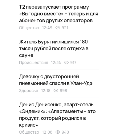
Т2 перезапускает программу
«Выгодно вместе» – теперь и для
абонентов других операторов
Общество
12:49
921
Житель Бурятии лишился 180
тысяч рублей после отдыха в
сауне
Происшествия
12:34
917
Девочку с двусторонней
пневмонией спасли в Улан-Удэ
Здоровье
12:18
998
Денис Денисенко, апарт-отель
«Эндемик»: «Апартаменты – это
продукт, который родился в
кризис»
Общество
12:06
940