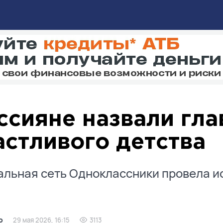
ссияне назвали гл
астливого детства
льная сеть Одноклассники провела и
.
о
29 мая 2026, 16:15
3113