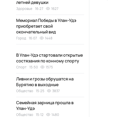
летней девушки
Здоровье
16:27
1627
Мемориал Победы в Улан-Удэ
приобретает свой
окончательный вид
Город
16:07
1448
В Улан-Удэ стартовали открытые
состязания по конному спорту
Спорт
15:50
1575
Ливни и грозы обрушатся на
Бурятию в выходные
Общество
15:25
3837
Семейная зарница прошла в
Улан-Удэ
Общество
15:12
1480