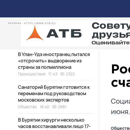
среднетяжелом состоянии
Происшествия
20:20
986
РЕКЛАМА • HTTPS://WWW.ATB.SU/
Улан-удэнцы рассказали,
удается ли им копить деньги
Экономика
20:16
1036
В Улан-Удэ иностранец пытался
«отсрочить» выдворение из
страны за полмиллиона
Ро
Происшествия
17:43
2322
сч
Санаторий Бурятии готовится к
переменам под руководством
Социа
московских экспертов
Общество
16:40
2881
июня
В Бурятии хирурги несколько
часов восстанавливали лицо 17-
Обществ