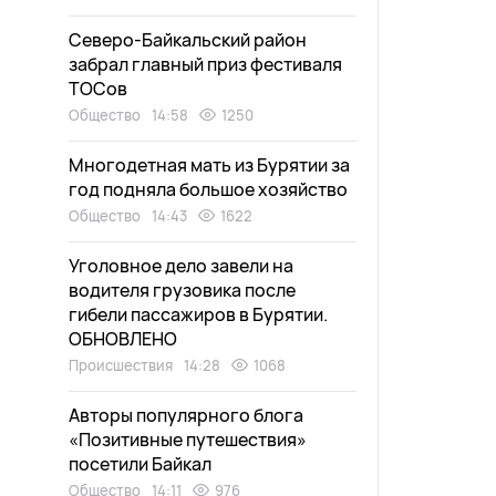
Северо-Байкальский район
забрал главный приз фестиваля
ТОСов
Общество
14:58
1250
Многодетная мать из Бурятии за
год подняла большое хозяйство
Общество
14:43
1622
Уголовное дело завели на
водителя грузовика после
гибели пассажиров в Бурятии.
ОБНОВЛЕНО
Происшествия
14:28
1068
Авторы популярного блога
«Позитивные путешествия»
посетили Байкал
Общество
14:11
976