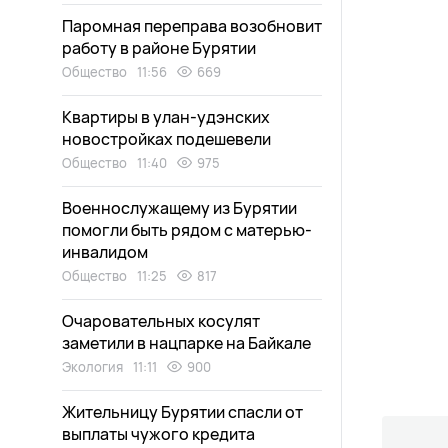
Паромная переправа возобновит
работу в районе Бурятии
Общество
11:56
669
Квартиры в улан-удэнских
новостройках подешевели
Общество
11:40
975
Военнослужащему из Бурятии
помогли быть рядом с матерью-
инвалидом
Общество
11:25
817
Очаровательных косулят
заметили в нацпарке на Байкале
Экология
11:11
900
Жительницу Бурятии спасли от
выплаты чужого кредита