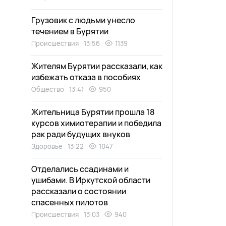
Грузовик с людьми унесло
течением в Бурятии
Происшествия
13:56
1139
Жителям Бурятии рассказали, как
избежать отказа в пособиях
Общество
13:41
950
Жительница Бурятии прошла 18
курсов химиотерапии и победила
рак ради будущих внуков
Здоровье
13:22
1047
Отделались ссадинами и
ушибами. В Иркутской области
рассказали о состоянии
спасенных пилотов
Происшествия
13:03
940