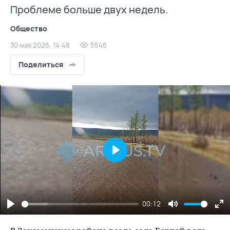
Проблеме больше двух недель.
Общество
30 мая 2026, 14:48
5546
Поделиться
Play
00:12
Play
Mute
En
fu