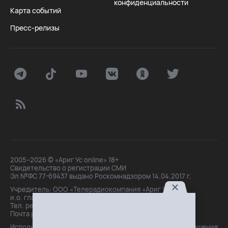
конфиденциальности
Карта событий
Пресс-релизы
2005–2026 © «Ариг Ус online» 18+
Свидетельство о регистрации СМИ
Эл №ФС 77-69437 выдано Роскомнадзором 14.04.2017 г.
Учредитель: ООО «Телерадиокомпания «Ариг Ус»,
и.о. главного редактора: Маханова О.Б.
Тел. peдakции: +7(3012)21-30-14,
Почта peдakции: editor@arigus.tv
Использование материалов только с письменного разрешения