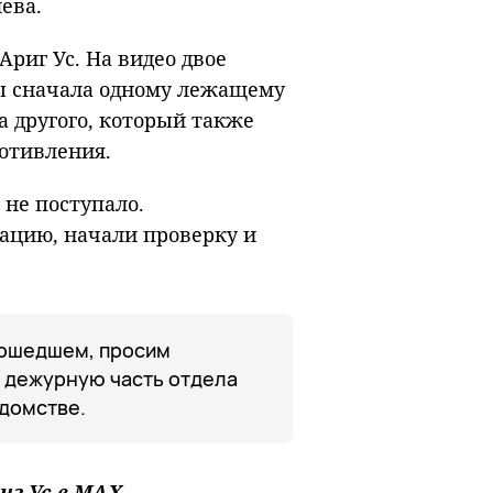
лева.
риг Ус. На видео двое
ры сначала одному лежащему
 другого, который также
ротивления.
не поступало.
ацию, начали проверку и
зошедшем, просим
в дежурную часть отдела
едомстве.
иг Ус в
MAХ
.