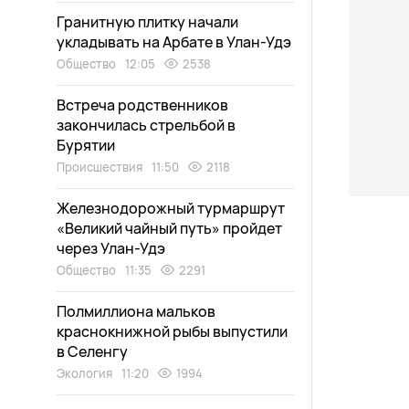
Гранитную плитку начали
укладывать на Арбате в Улан-Удэ
Общество
12:05
2538
Встреча родственников
закончилась стрельбой в
Бурятии
Происшествия
11:50
2118
Железнодорожный турмаршрут
«Великий чайный путь» пройдет
через Улан-Удэ
Общество
11:35
2291
Полмиллиона мальков
краснокнижной рыбы выпустили
в Селенгу
Экология
11:20
1994