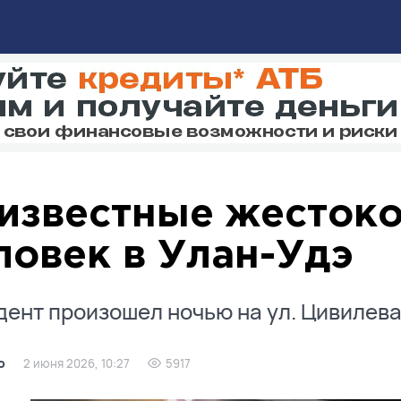
известные жестоко
ловек в Улан-Удэ
ент произошел ночью на ул. Цивилева
о
2 июня 2026, 10:27
5917