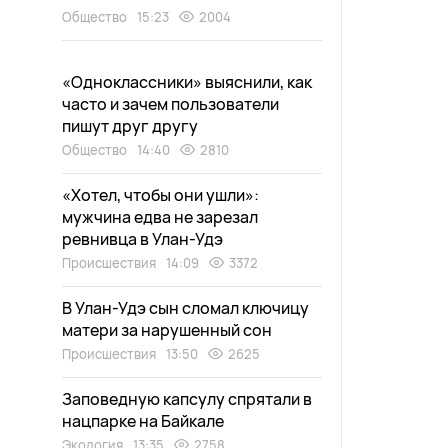
Общество
15:23
2004
«Одноклассники» выяснили, как
часто и зачем пользователи
пишут друг другу
Общество
14:40
2810
«Хотел, чтобы они ушли»:
мужчина едва не зарезал
ревнивца в Улан-Удэ
Происшествия
14:09
3372
В Улан-Удэ сын сломал ключицу
матери за нарушенный сон
Происшествия
13:50
2625
Заповедную капсулу спрятали в
нацпарке на Байкале
Экология
13:35
2758