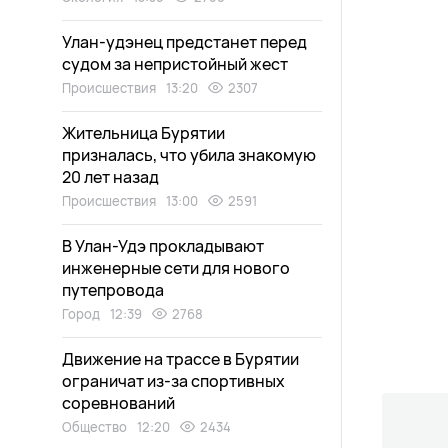
Улан-удэнец предстанет перед
судом за непристойный жест
Происшествия
13:20
2307
Жительница Бурятии
призналась, что убила знакомую
20 лет назад
Происшествия
13:00
2591
В Улан-Удэ прокладывают
инженерные сети для нового
путепровода
Город
12:39
2768
Движение на трассе в Бурятии
ограничат из-за спортивных
соревнований
Общество
12:20
2434