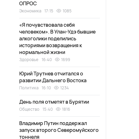
ОПРОС
Экономика
17:15
1085
«Я почувствовала себя
человеком». В Улан-Удэ бывшие
алкоголики поделились
историями возвращения к
нормальной жизни
Здоровье
16:40
1699
Юрий Трутнев отчитался о
развитии Дальнего Востока
Политика
16:10
1234
День поля отметят в Бурятии
Общество
15:40
1816
Владимир Путин поддержал
запуск второго Северомуйского
тоннеля