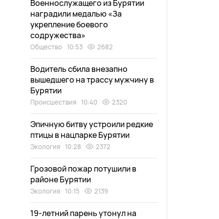
Военнослужащего из Бурятии
наградили медалью «За
укрепление боевого
содружества»
Общество
10:53
2682
Водитель сбила внезапно
вышедшего на трассу мужчину в
Бурятии
Происшествия
10:40
2320
Эпичную битву устроили редкие
птицы в нацпарке Бурятии
Экология
10:28
2372
Грозовой пожар потушили в
районе Бурятии
Экология
10:15
2139
19-летний парень утонул на