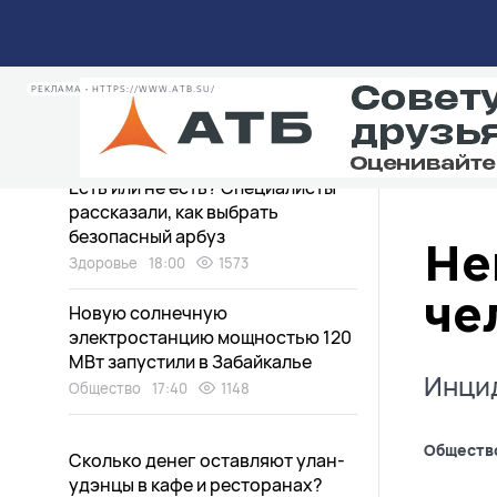
заброшенном доме в Улан-Удэ
Общество
19:15
1155
Чем порадовала улан-удэнцев
РЕКЛАМА • HTTPS://WWW.ATB.SU/
эта неделя?
Общество
19:00
1080
Есть или не есть? Специалисты
рассказали, как выбрать
безопасный арбуз
Не
Здоровье
18:00
1573
че
Новую солнечную
электростанцию мощностью 120
МВт запустили в Забайкалье
Инцид
Общество
17:40
1148
Обществ
Сколько денег оставляют улан-
удэнцы в кафе и ресторанах?