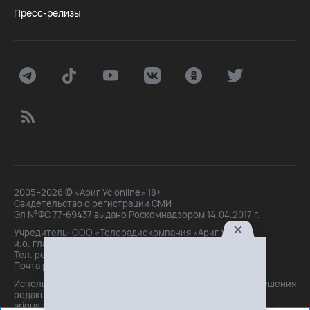
Пресс-релизы
2005–2026 © «Ариг Ус online» 18+
Свидетельство о регистрации СМИ
Эл №ФС 77-69437 выдано Роскомнадзором 14.04.2017 г.
Учредитель: ООО «Телерадиокомпания «Ариг Ус»,
и.о. главного редактора: Маханова О.Б.
Тел. peдakции: +7(3012)21-30-14,
Почта peдakции: editor@arigus.tv
Использование материалов только с письменного разрешения
редакции. При цитировании прямая активная ссылка на
arigus.tv обязательна.