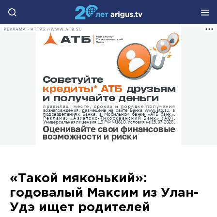
РЕКЛАМА • HTTPS://WWW.ATB.SU
«Такой мяконький»:
годовалый Максим из Улан-
Удэ ищет родителей