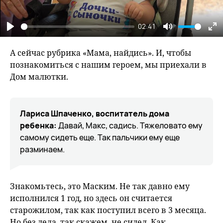
02:41
Play
Mute
En
fu
А сейчас рубрика «Мама, найдись». И, чтобы
познакомиться с нашим героем, мы приехали в
Дом малютки.
Лариса Шпаченко, воспитатель дома
ребенка:
Давай, Макс, садись. Тяжеловато ему
самому сидеть еще. Так пальчики ему еще
разминаем.
Знакомьтесь, это Маским. Не так давно ему
исполнился 1 год, но здесь он считается
старожилом, так как поступил всего в 3 месяца.
Но без дела, так скажем, не сидел. Как