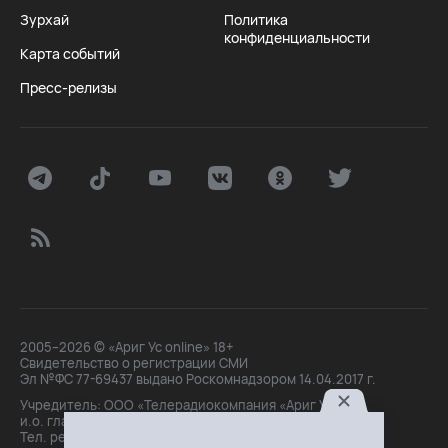
Зурхай
Политика
конфиденциальности
Карта событий
Пресс-релизы
2005–2026 © «Ариг Ус online» 18+
Свидетельство о регистрации СМИ
Эл №ФС 77-69437 выдано Роскомнадзором 14.04.2017 г.
Учредитель: ООО «Телерадиокомпания «Ариг Ус»,
и.о. главного редактора: Маханова О.Б.
Тел. peдakции: +7(3012)21-30-14,