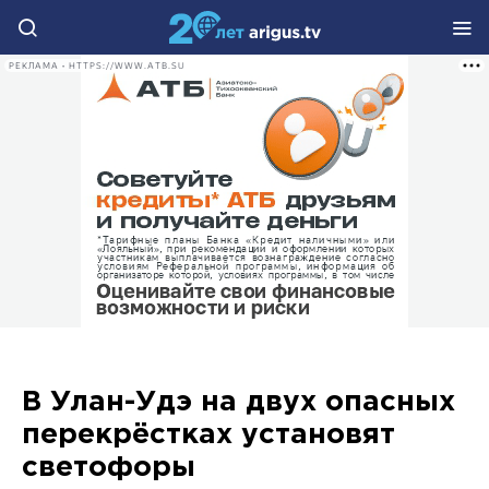
РЕКЛАМА • HTTPS://WWW.ATB.SU
В Улан-Удэ на двух опасных
перекрёстках установят
светофоры