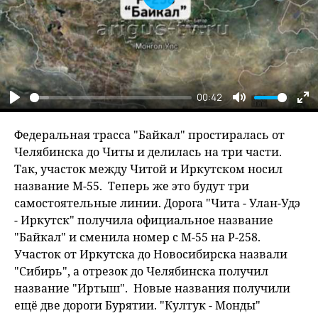
Play
00:42
Play
Mute
En
fu
Федеральная трасса "Байкал" простиралась от
Челябинска до Читы и делилась на три части.
Так, участок между Читой и Иркутском носил
название М-55. Теперь же это будут три
самостоятельные линии. Дорога "Чита - Улан-Удэ
- Иркутск" получила официальное название
"Байкал" и сменила номер с М-55 на Р-258.
Участок от Иркутска до Новосибирска назвали
"Сибирь", а отрезок до Челябинска получил
название "Иртыш". Новые названия получили
ещё две дороги Бурятии. "Култук - Монды"