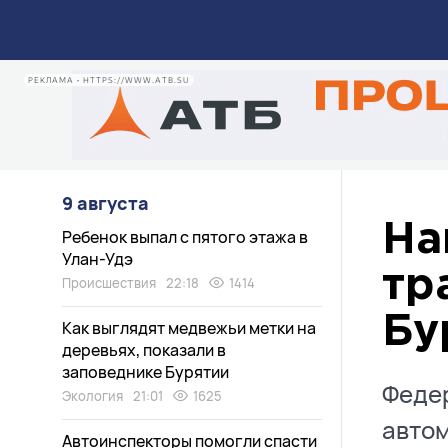
РЕКЛАМА • HTTPS://WWW.ATB.SU
9 августа
На
Ребенок выпал с пятого этажа в
Улан-Удэ
тр
Происшествия
22:18
1414
Бу
Как выглядят медвежьи метки на
деревьях, показали в
заповеднике Бурятии
Федер
Экология
21:01
1625
автом
Автоинспекторы помогли спасти