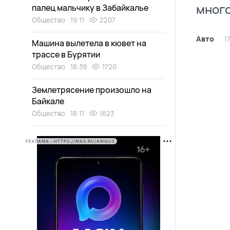
много
палец мальчику в Забайкалье
Общество
19:11
2207
Авто
1
Машина вылетела в кювет на
трассе в Бурятии
Общество
18:39
1720
Землетрясение произошло на
Байкале
Общество
18:11
1623
РЕКЛАМА • HTTPS://MAX.RU/ARIGUS