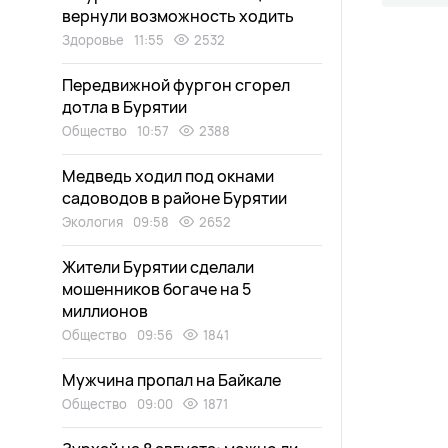
вернули возможность ходить
Здоровье
11:55
2532
Передвижной фургон сгорел
дотла в Бурятии
Общество
10:57
2388
Медведь ходил под окнами
садоводов в районе Бурятии
Экология
09:58
2652
Жители Бурятии сделали
мошенников богаче на 5
миллионов
Общество
09:56
1841
Мужчина пропал на Байкале
Общество
09:00
1871