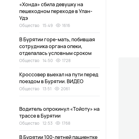
«Хонда» сбила девушку на
пешеходном переходе в Улан-
Удэ
Общество
15:49
1616
В Бурятии горе-мать, побившая
сотрудника органа опеки,
отделалась условным сроком
Общество
14:50
1728
Кроссовер выехал на пути перед
поездом в Бурятии. ВИДЕО
Общество
13:51
2061
Водитель опрокинул «Тойоту» на
трассе в Бурятии
Общество
12:53
1768
В Бурятии 100-летней пациентке