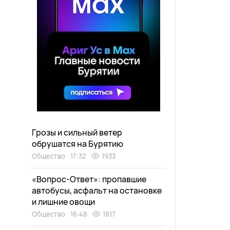
Грозы и сильный ветер
обрушатся на Бурятию
Общество
17:32
1933
«Вопрос-Ответ»: пропавшие
автобусы, асфальт на остановке
и лишние овощи
Общество
16:48
1817