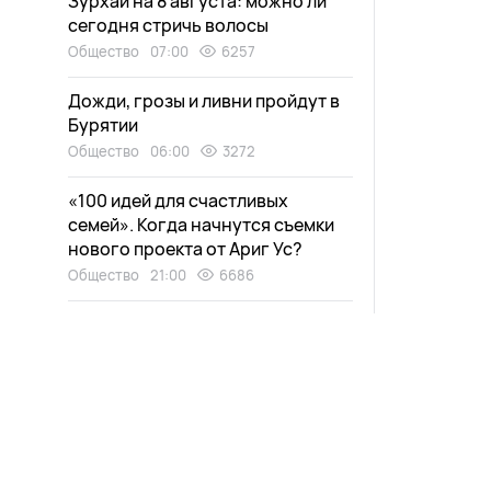
Зурхай на 8 августа: можно ли
сегодня стричь волосы
Общество
07:00
6257
Дожди, грозы и ливни пройдут в
Бурятии
Общество
06:00
3272
«100 идей для счастливых
семей». Когда начнутся съемки
нового проекта от Ариг Ус?
Общество
21:00
6686
Медведи в Бурятии пугают
дачников
Экология
20:30
4101
Дети нашли «аквапарк» в
заброшенном доме в Улан-Удэ
Общество
19:15
2562