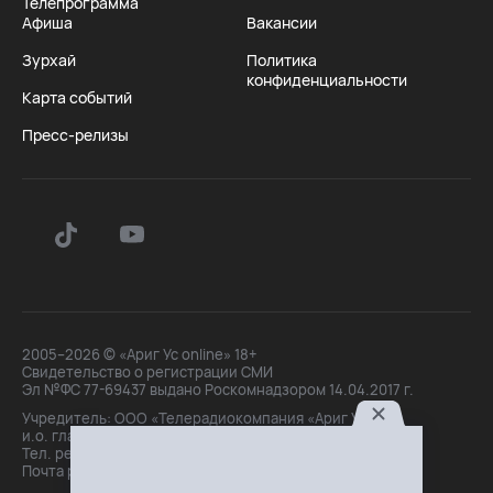
Телепрограмма
Афиша
Вакансии
Зурхай
Политика
конфиденциальности
Карта событий
Пресс-релизы
2005–2026 © «Ариг Ус online» 18+
Свидетельство о регистрации СМИ
Эл №ФС 77-69437 выдано Роскомнадзором 14.04.2017 г.
Учредитель: ООО «Телерадиокомпания «Ариг Ус»,
и.о. главного редактора: Маханова О.Б.
Тел. peдakции: +7(3012)21-30-14,
Почта peдakции: editor@arigus.tv