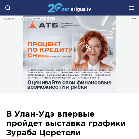
РЕКЛАМА • HTTPS://WWW.ATB.SU/
В Улан-Удэ впервые
пройдет выставка графики
Зураба Церетели