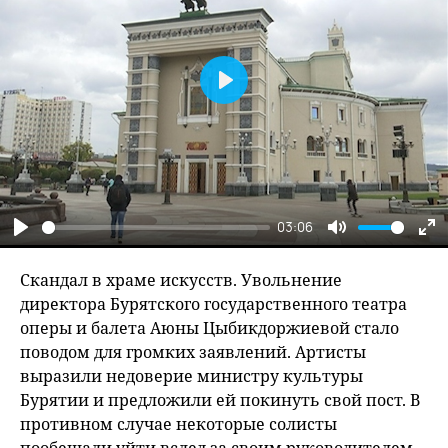
Play
03:06
Play
Mute
En
fu
Скандал в храме искусств. Увольнение
директора Бурятского государственного театра
оперы и балета Аюны Цыбикдоржиевой стало
поводом для громких заявлений. Артисты
выразили недоверие министру культуры
Бурятии и предложили ей покинуть свой пост. В
противном случае некоторые солисты