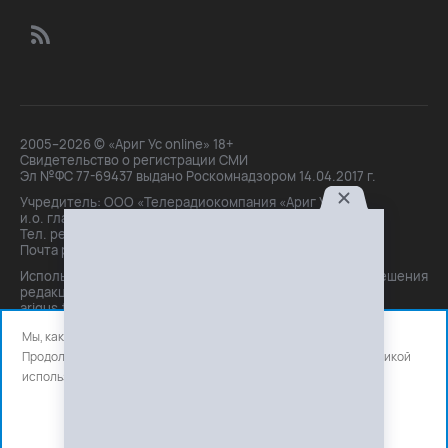
2005–2026 © «Ариг Ус online» 18+
Свидетельство о регистрации СМИ
Эл №ФС 77-69437 выдано Роскомнадзором 14.04.2017 г.
Учредитель: ООО «Телерадиокомпания «Ариг Ус»,
и.о. главного редактора: Маханова О.Б.
Тел. peдakции: +7(3012)21-30-14,
Почта peдakции: editor@arigus.tv
Использование материалов только с письменного разрешения
редакции. При цитировании прямая активная ссылка на
arigus.tv обязательна.
Мы, как и все используем файлы cookie и сервисы аналитики.
Продолжая использовать сайт, вы соглашаетесь с нашей
политикой
использования
файлов cookie и счетчиков аналитики.
OK