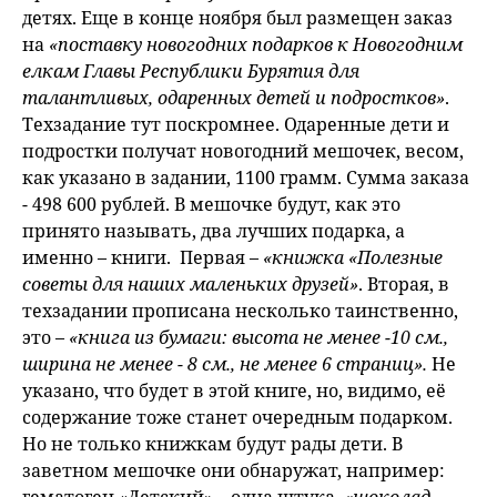
детях. Еще в конце ноября был размещен заказ
на
«поставку новогодних подарков к Новогодним
елкам Главы Республики Бурятия для
талантливых, одаренных детей и подростков»
.
Техзадание тут поскромнее. Одаренные дети и
подростки получат новогодний мешочек, весом,
как указано в задании, 1100 грамм. Сумма заказа
- 498 600 рублей. В мешочке будут, как это
принято называть, два лучших подарка, а
именно – книги. Первая –
«книжка «Полезные
советы для наших маленьких друзей»
. Вторая, в
техзадании прописана несколько таинственно,
это –
«книга из бумаги: высота не менее -10 см.,
ширина не менее - 8 cм., не менее 6 страниц».
Не
указано, что будет в этой книге, но, видимо, её
содержание тоже станет очередным подарком.
Но не только книжкам будут рады дети. В
заветном мешочке они обнаружат, например: