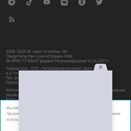
2005–2026 © «Ариг Ус online» 18+
Свидетельство о регистрации СМИ
Эл №ФС 77-69437 выдано Роскомнадзором 14.04.2017 г.
Учредитель: ООО «Телерадиокомпания «Ариг Ус»,
и.о. главного редактора: Маханова О.Б.
Тел. peдakции: +7(3012)21-30-14,
Почта peдakции: editor@arigus.tv
Использование материалов только с письменного разрешения
редакции. При цитировании прямая активная ссылка на
arigus.tv обязательна.
Мы, как и все используем файлы cookie и сервисы аналитики.
Продолжая использовать сайт, вы соглашаетесь с нашей
политикой
использования
файлов cookie и счетчиков аналитики.