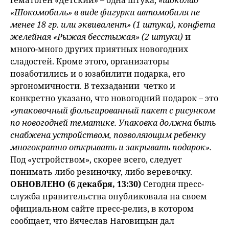
гематоген «Детский» – одна штука,
«шоколад
«Шокомобиль» в виде фигурки автомобиля не
менее 18 гр. или эквивалент» (1 штука), конфета
желейная «Рыжая бесстыжая» (2 штуки)
и
много-много других приятных новогодних
сладостей. Кроме этого, организаторы
позаботились и о юзабилити подарка, его
эргономичности. В техзадании четко и
конкретно указано, что новогодний подарок – это
«упаковочный фольгированный пакет с рисунком
по новогодней тематике. Упаковка должна быть
снабжена устройством, позволяющим ребенку
многократно открывать и закрывать подарок».
Под «устройством», скорее всего, следует
понимать либо резиночку, либо веревочку.
ОБНОВЛЕНО (6 декабря, 13:30)
Сегодня пресс-
служба правительства опубликовала на своем
официальном сайте пресс-релиз, в котором
сообщает, что Вячеслав Наговицын дал