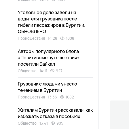
Уголовное дело завели на
водителя грузовика после
гибели пассажиров в Бурятии.
ОБНОВЛЕНО
Происшествия
14:28
1008
Авторы популярного блога
«Позитивные путешествия»
посетили Байкал
Общество
14:11
927
Грузовик с людьми унесло
течением в Бурятии
Происшествия
13:56
1082
Жителям Бурятии рассказали, как
избежать отказа в пособиях
Общество
13:41
905