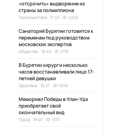
«отсрочить» выдворение из
страны за полмиллиона
Происшествия
17:43
2249
Санаторий Бурятии готовится к
переменам под руководством
московских экспертов
Общество
16:40
2791
В Бурятии хирурги несколько
часов восстанавливали лицо 17-
летней девушки
Здоровье
16:27
1548
Мемориал Победы в Улан-Удэ
приобретает свой
окончательный вид
Город
16:07
1375