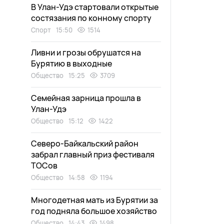
В Улан-Удэ стартовали открытые
состязания по конному спорту
Спорт
15:50
1514
Ливни и грозы обрушатся на
Бурятию в выходные
Общество
15:25
3709
Семейная зарница прошла в
Улан-Удэ
Общество
15:12
1422
Северо-Байкальский район
забрал главный приз фестиваля
ТОСов
Общество
14:58
1194
Многодетная мать из Бурятии за
год подняла большое хозяйство
Общество
14:43
1498