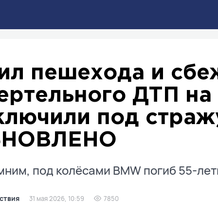
ил пешехода и сбе
ертельного ДТП на
ключили под стражу
БНОВЛЕНО
ним, под колёсами BMW погиб 55-лет
ствия
31 мая 2026, 10:59
7850