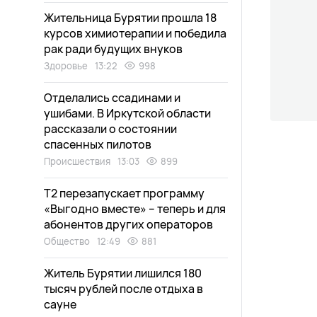
Жительница Бурятии прошла 18
курсов химиотерапии и победила
рак ради будущих внуков
Здоровье
13:22
998
Отделались ссадинами и
ушибами. В Иркутской области
рассказали о состоянии
спасенных пилотов
Происшествия
13:03
899
Т2 перезапускает программу
«Выгодно вместе» – теперь и для
абонентов других операторов
Общество
12:49
881
Житель Бурятии лишился 180
тысяч рублей после отдыха в
сауне