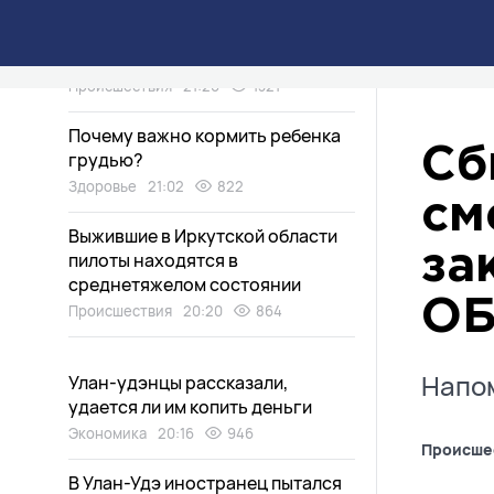
«Земля ушла из-под ног»: по
чьей вине произошла авария в
Улан-Удэ?
Происшествия
21:20
1321
Почему важно кормить ребенка
Сб
грудью?
Здоровье
21:02
822
см
Выжившие в Иркутской области
за
пилоты находятся в
среднетяжелом состоянии
О
Происшествия
20:20
864
Напом
Улан-удэнцы рассказали,
удается ли им копить деньги
Экономика
20:16
946
Происше
В Улан-Удэ иностранец пытался