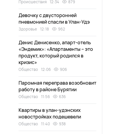
Происшествия
12:34
879
Девочку с двусторонней
пневмонией спасли в Улан-Удэ
Здоровье
12:18
962
Денис Денисенко, апарт-отель
«Эндемик»: «Апартаменты – это
продукт, который родился в
кризис»
Общество
12:06
906
Паромная переправа возобновит
работу в районе Бурятии
Общество
11:56
636
Квартиры в улан-удэнских
новостройках подешевели
Общество
11:40
938