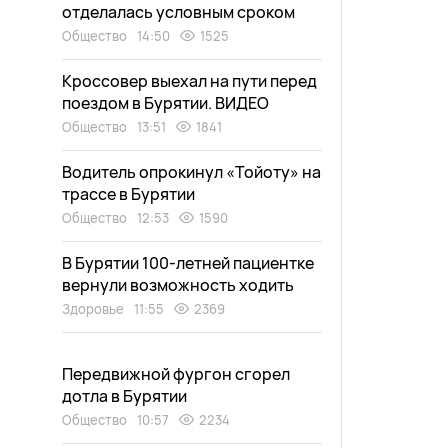
отделалась условным сроком
Общество
14:50
1525
Кроссовер выехал на пути перед
поездом в Бурятии. ВИДЕО
Общество
13:51
1841
Водитель опрокинул «Тойоту» на
трассе в Бурятии
Общество
12:53
1590
В Бурятии 100-летней пациентке
вернули возможность ходить
Здоровье
11:55
2369
Передвижной фургон сгорел
дотла в Бурятии
Общество
10:57
2234