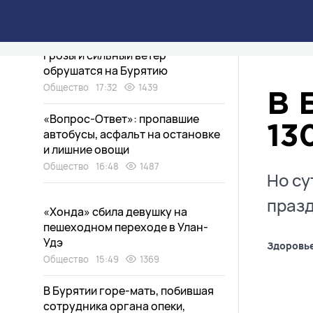
Байкале
Общество
18:11
1084
Грозы и сильный ветер
обрушатся на Бурятию
Общество
17:32
1439
В 
«Вопрос-Ответ»: пропавшие
13
автобусы, асфальт на остановке
и лишние овощи
Общество
16:48
1487
Но су
празд
«Хонда» сбила девушку на
пешеходном переходе в Улан-
Удэ
Здоровь
Общество
15:49
1369
В Бурятии горе-мать, побившая
сотрудника органа опеки,