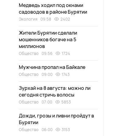
Медведь ходил под окнами
садоводов в районе Бурятии
Экология
09:58
2402
Жители Бурятии сделали
мошенников богаче на 5
миллионов
Общество
09:56
1724
Мужчина пропал на Байкале
Общество
09:00
1743
Зурхай на 8 августа: можно ли
сегодня стричь волосы
Общество
07:00
5853
Дожди, грозы и ливни пройдут в
Бурятии
Общество
06:00
3153