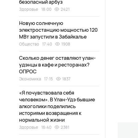
безопасный арбуз
Здоровье
18:00
2421
Новую солнечную
электростанцию мощностью 120
МВт запустили в Забайкалье
Общество
17:40
1908
Сколько денег оставляют улан-
удэнцы в кафе и ресторанах?
ОПРОС
Экономика
17:15
1837
«Я почувствовала себя
человеком». В Улан-Удэ бывшие
алкоголики поделились
историями возвращения к
нормальной жизни
Здоровье
16:40
2381