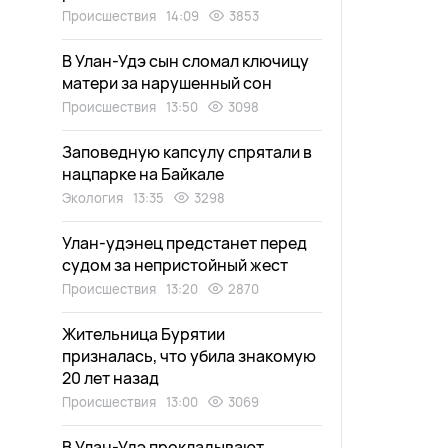
Происшествия
14:09
3853
В Улан-Удэ сын сломал ключицу
матери за нарушенный сон
Происшествия
13:50
3098
Заповедную капсулу спрятали в
нацпарке на Байкале
Экология
13:35
3298
Улан-удэнец предстанет перед
судом за непристойный жест
Происшествия
13:20
2870
Жительница Бурятии
призналась, что убила знакомую
20 лет назад
Происшествия
13:00
3069
В Улан-Удэ прокладывают