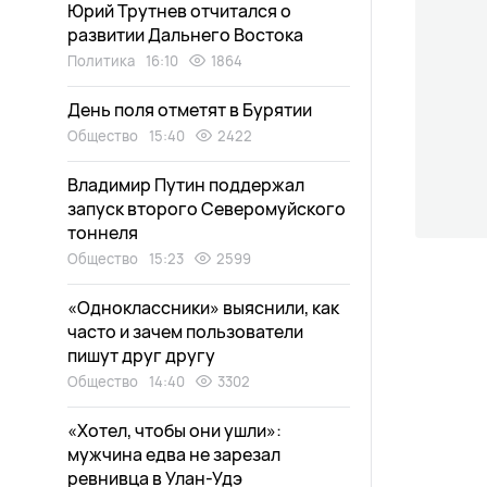
Юрий Трутнев отчитался о
развитии Дальнего Востока
Политика
16:10
1864
День поля отметят в Бурятии
Общество
15:40
2422
Владимир Путин поддержал
запуск второго Северомуйского
тоннеля
Общество
15:23
2599
«Одноклассники» выяснили, как
часто и зачем пользователи
пишут друг другу
Общество
14:40
3302
«Хотел, чтобы они ушли»:
мужчина едва не зарезал
ревнивца в Улан-Удэ