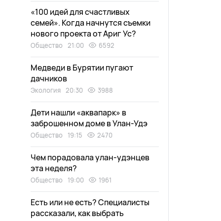
«100 идей для счастливых
семей». Когда начнутся съемки
нового проекта от Ариг Ус?
Общество
21:00
6592
Медведи в Бурятии пугают
дачников
Экология
20:30
3988
Дети нашли «аквапарк» в
заброшенном доме в Улан-Удэ
Общество
19:15
2470
Чем порадовала улан-удэнцев
эта неделя?
Общество
19:00
1961
Есть или не есть? Специалисты
рассказали, как выбрать