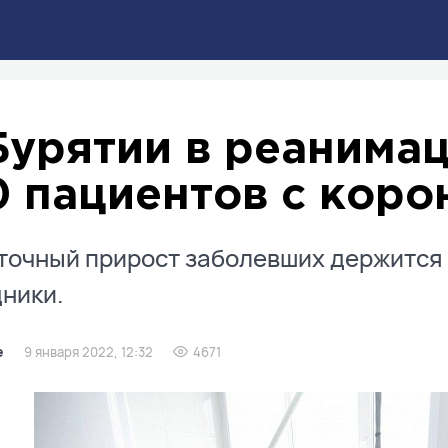
Бурятии в реанима
0 пациентов с кор
точный прирост заболевших держится 
ники.
е
9 января 2022, 12:32
4671