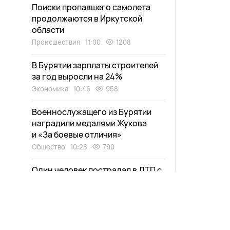
Поиски пропавшего самолета
продолжаются в Иркутской
области
Происшествия
11:00
1208
В Бурятии зарплаты строителей
за год выросли на 24%
Экономика
10:46
958
Военнослужащего из Бурятии
наградили медалями Жукова
и «За боевые отличия»
Общество
10:28
790
Один человек пострадал в ДТП с
«Шевроле» в Бурятии
Происшествия
10:05
914
Часть улан-удэнцев проведет
этот день без электричества и