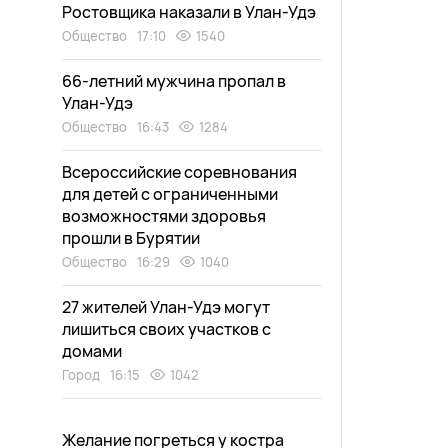
Ростовщика наказали в Улан-Удэ
Общество
17:10
1540
66-летний мужчина пропал в
Улан-Удэ
Общество
16:43
1284
Всероссийские соревнования
для детей с ограниченными
возможностями здоровья
прошли в Бурятии
Общество
16:29
1040
27 жителей Улан-Удэ могут
лишиться своих участков с
домами
Город
16:15
1042
Желание погреться у костра