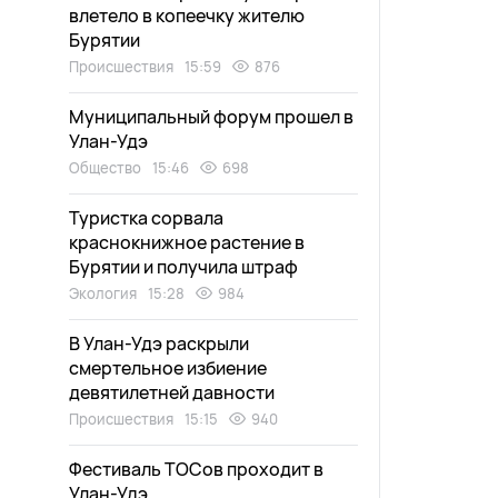
влетело в копеечку жителю
Бурятии
Происшествия
15:59
876
Муниципальный форум прошел в
Улан-Удэ
Общество
15:46
698
Туристка сорвала
краснокнижное растение в
Бурятии и получила штраф
Экология
15:28
984
В Улан-Удэ раскрыли
смертельное избиение
девятилетней давности
Происшествия
15:15
940
Фестиваль ТОСов проходит в
Улан-Удэ