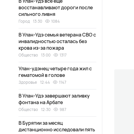
В Улан-Удэ все еще
восстанавливают дороги после
сильного ливня
Город
13:30
1084
В Улан-Удэ семья ветерана СВО с
инвалидностью осталась без
крова из-за пожара
Общество
13:00
1317
Улан-удэнец четыре года жил с
гематомой в голове
Здоровье
12:44
1147
В Улан-Удэ завершают заливку
фонтана на Арбате
Общество
12:30
987
В Бурятии за месяц
дистанционно исследовали пять