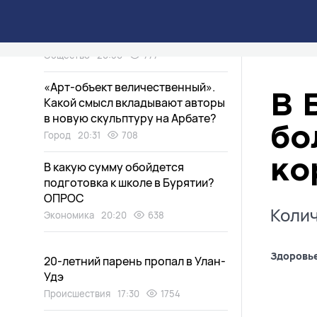
Пропавший в Иркутской области
самолет нашли
Общество
20:50
777
«Арт-объект величественный».
В 
Какой смысл вкладывают авторы
в новую скульптуру на Арбате?
бо
Город
20:31
708
ко
В какую сумму обойдется
подготовка к школе в Бурятии?
ОПРОС
Колич
Экономика
20:20
638
Здоровь
20-летний парень пропал в Улан-
Удэ
Происшествия
17:30
1754