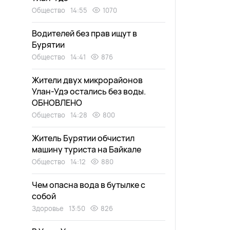
Общество
14:55
1070
Водителей без прав ищут в
Бурятии
Общество
14:41
876
Жители двух микрорайонов
Улан-Удэ остались без воды.
ОБНОВЛЕНО
Общество
14:28
800
Житель Бурятии обчистил
машину туриста на Байкале
Общество
14:12
880
Чем опасна вода в бутылке с
собой
Здоровье
13:50
826