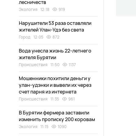
лесничеств
Экология
12:18
919
Нарушители 53 раза оставляли
жителей Улан-Удэ без света
Город
12:05
872
Вода унесла жизнь 22-летнего
жителя Бурятии
Происшествия
11:50
1137
Мошенники похитили деньги у
улан-удэнки и вывели их через
счет парня из интернета
Происшествия
11:35
961
В Бурятии фермера заставили
изменить прописку 200 коровам
Экология
11:15
1090